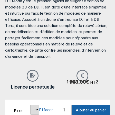
DJI Modify est le premier logiciel intelligent d’édition de
modèles 3D de DJI. Il est doté d’une interface simplifiée
et intuitive qui facilite l’édition de modèles de manière
efficace. Associé à un drone d’entreprise DJI et à DJI
Terra, il constitue une solution complète de relevé aérien,
de modélisation et d’édition de modèles, et permet de
partager facilement ces modèles pour répondre aux
besoins opérationnels en matière de relevé et de
cartographie, de lutte contre les incendies, d’intervention
d’urgence et de transport.
1 041,00
€
–
2 959,00
€
HT
Licence perpetuelle
quantité
de
Effacer
Ajouter au panier
DJI
Pack
Modify