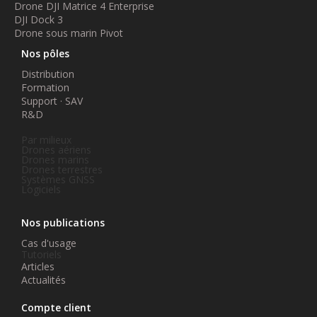
Drone DJI Matrice 4 Enterprise
DJI Dock 3
Drone sous marin Pivot
Nos pôles
Distribution
Formation
Support · SAV
R&D
Par milieux
Drones aériens
Drones marins
Drones terrestres
Systèmes GNSS
Logiciels
Nos publications
Cas d'usage
Tutoriels
Articles
Actualités
Compte client