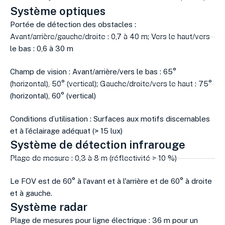
Système optiques
Portée de détection des obstacles :
Avant/arrière/gauche/droite : 0,7 à 40 m; Vers le haut/vers
le bas : 0,6 à 30 m
Champ de vision : Avant/arrière/vers le bas : 65°
(horizontal), 50° (vertical); Gauche/droite/vers le haut : 75°
(horizontal), 60° (vertical)
Conditions d’utilisation : Surfaces aux motifs discernables
et à l’éclairage adéquat (> 15 lux)
Système de détection infrarouge
Plage de mesure : 0,3 à 8 m (réflectivité > 10 %)
Le FOV est de 60° à l'avant et à l'arrière et de 60° à droite
et à gauche.
Système radar
Plage de mesures pour ligne électrique : 36 m pour un