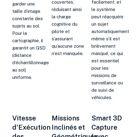
couvertes,
facilement, et
garder une
réduisant ainsi
le système
taille d’image
la charge
peut réacquérir
constante des
cognitive du
un sujet
sujets au sol
.
pilote et
automatiquement
Pour la
s’assurant
même s’il est
cartographie, il
qu’aucune zone
brièvement
garantit un GSD
n’est manquée.
masqué, ce qui
(distance
est essentiel
d’échantillonnage
pour les
au sol)
missions de
uniforme
.
surveillance ou
de suivi de
véhicules.
Vitesse
Missions
Smart 3D
d'Exécution
Inclinés et
Capture
des
Géométriques
(avec