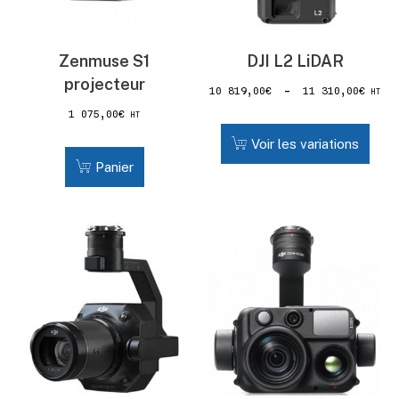
Zenmuse S1
DJI L2 LiDAR
projecteur
10 819,00
€
–
11 310,00
€
HT
1 075,00
€
HT
Voir les variations
Panier