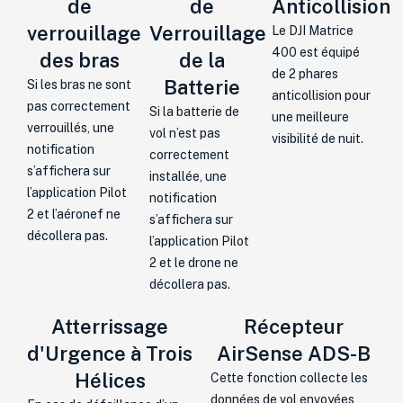
de
de
Anticollision
verrouillage
Verrouillage
Le DJI Matrice
400 est équipé
des bras
de la
de 2 phares
Batterie
Si les bras ne sont
anticollision pour
pas correctement
Si la batterie de
une meilleure
verrouillés, une
vol n’est pas
visibilité de nuit.
notification
correctement
s’affichera sur
installée, une
l’application Pilot
notification
2 et l’aéronef ne
s’affichera sur
décollera pas.
l’application Pilot
2 et le drone ne
décollera pas.
Atterrissage
Récepteur
d'Urgence à Trois
AirSense ADS-B
Hélices
Cette fonction collecte les
données de vol envoyées