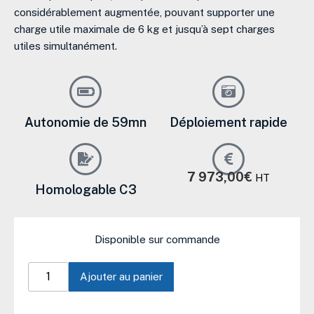
considérablement augmentée, pouvant supporter une
charge utile maximale de 6 kg
et jusqu’à sept charges
utiles simultanément
.
Autonomie de 59mn
Déploiement rapide
7 973,00
€
HT
Homologable C3
quantité
de
Disponible sur commande
DJI
Matrice
400
Ajouter au panier