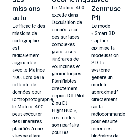
missions
Zenmuse
Le Matrice 400
excelle dans
auto
P1)
l’acquisition de
L’efficacité des
Le mode
données sur
missions de
« Smart 3D
des surfaces
cartographie
Capture »
complexes
est
optimise la
grâce à ses
radicalement
modélisation
itinéraires de
augmentée
3D. Le
vol inclinés et
avec le Matrice
système
géométriques.
400. Lors de la
génère un
Planifiables
collecte de
modèle
directement
données pour
approximatif
depuis DJI Pilot
l’orthophotographie,
directement
2 ou DJI
le Matrice 400
sur la
FlightHub 2,
peut exécuter
radiocommande
ces modes
des itinéraires
pour ensuite
sont parfaits
planifiés à une
créer des
pour les
vitesse allant
itinéraires de