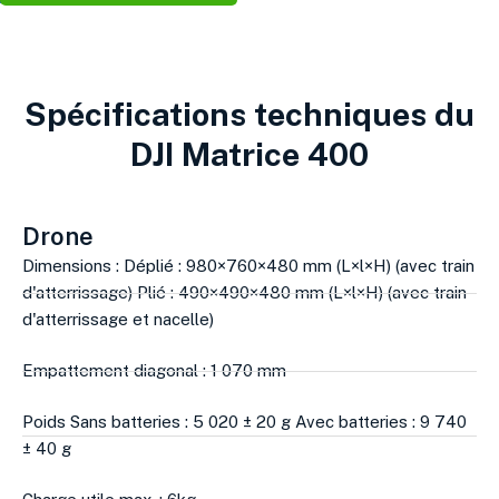
Spécifications techniques du
DJI Matrice 400
Drone
Dimensions : Déplié : 980×760×480 mm (L×l×H) (avec train
d'atterrissage) Plié : 490×490×480 mm (L×l×H) (avec train
d'atterrissage et nacelle)
Empattement diagonal : 1 070 mm
Poids Sans batteries : 5 020 ± 20 g Avec batteries : 9 740
± 40 g