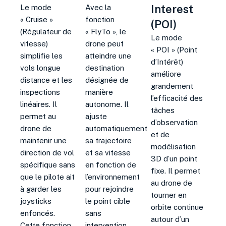
Interest
Le mode
Avec la
« Cruise »
fonction
(POI)
(Régulateur de
« FlyTo », le
Le mode
vitesse)
drone peut
« POI » (Point
simplifie les
atteindre une
d’Intérêt)
vols longue
destination
améliore
distance et les
désignée de
grandement
inspections
manière
l’efficacité des
linéaires. Il
autonome. Il
tâches
permet au
ajuste
d’observation
drone de
automatiquement
et de
maintenir une
sa trajectoire
modélisation
direction de vol
et sa vitesse
3D d’un point
spécifique sans
en fonction de
fixe
.
Il permet
que le pilote ait
l’environnement
au drone de
à garder les
pour rejoindre
tourner en
joysticks
le point cible
orbite continue
enfoncés.
sans
autour d’un
Cette fonction
intervention