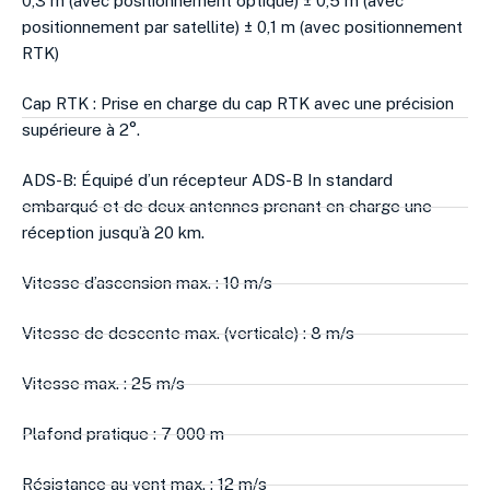
0,3 m (avec positionnement optique) ± 0,5 m (avec
positionnement par satellite) ± 0,1 m (avec positionnement
RTK)
Cap RTK : Prise en charge du cap RTK avec une précision
supérieure à 2°.
ADS-B: Équipé d’un récepteur ADS-B In standard
embarqué et de deux antennes prenant en charge une
réception jusqu’à 20 km.
Vitesse d’ascension max. : 10 m/s
Vitesse de descente max. (verticale) : 8 m/s
Vitesse max. : 25 m/s
Plafond pratique : 7 000 m
Résistance au vent max. : 12 m/s