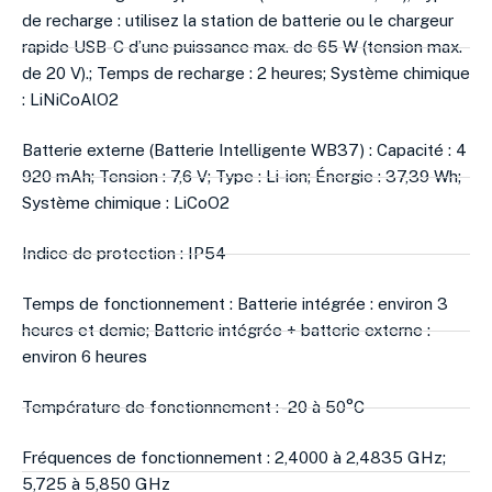
de recharge : utilisez la station de batterie ou le chargeur
rapide USB-C d’une puissance max. de 65 W (tension max.
de 20 V).; Temps de recharge : 2 heures; Système chimique
: LiNiCoAlO2
Batterie externe (Batterie Intelligente WB37) : Capacité : 4
920 mAh; Tension : 7,6 V; Type : Li-ion; Énergie : 37,39 Wh;
Système chimique : LiCoO2
Indice de protection : IP54
Temps de fonctionnement : Batterie intégrée : environ 3
heures et demie; Batterie intégrée + batterie externe :
environ 6 heures
Température de fonctionnement : -20 à 50°C
Fréquences de fonctionnement : 2,4000 à 2,4835 GHz;
5,725 à 5,850 GHz