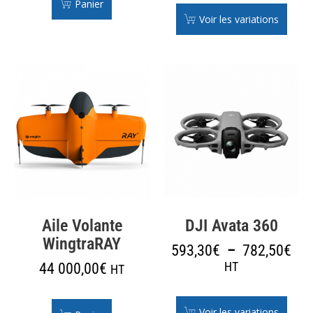
Panier
Voir les variations
Aile Volante
DJI Avata 360
WingtraRAY
593,30
€
–
782,50
€
44 000,00
€
HT
HT
Voir les variations