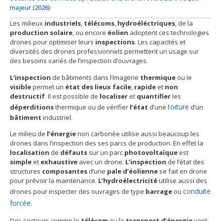
majeur (2026)
Les milieux
industriels
,
télécoms
,
hydroéléctriques
, de la
production solaire
, ou encore
éolien
adoptent ces technologies
drones pour optimiser leurs
inspections
. Les capacités et
diversités des drones professionnels permettent un usage sur
des besoins variés de l’inspection d’ouvrages.
L’inspection
de bâtiments dans l’imagerie
thermique
ou le
visible
permet un
état des lieux
facile
,
rapide
et
non
destructif
. Il est possible de
localiser
et
quantifier
les
toiture
déperditions
thermique ou de vérifier
l’état
d’une
d’un
bâtiment
industriel.
Le milieu de
l’énergie
non carbonée utilise aussi beaucoup les
drones dans l’inspection des ses parcs de production. En effet la
localisation
de
défauts
sur un parc
photovoltaïque
est
simple
et
exhaustive
avec un drone.
L’inspection
de l’état des
structures
composantes
d’une
pale
d’éolienne
se fait en drone
pour prévoir la maintenance.
L’hydroélectricité
utilise aussi des
conduite
drones pour inspecter des ouvrages de type
barrage
ou
forcée
.
Des secteurs comme le
télécom
ou le
transport d’énergie
vont