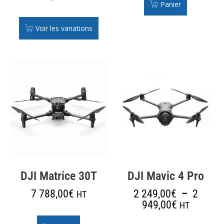
Panier
Voir les variations
DJI Matrice 30T
DJI Mavic 4 Pro
7 788,00
€
2 249,00
€
–
2
HT
949,00
€
HT