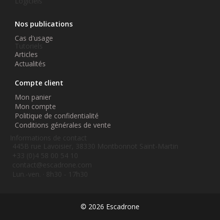
Logiciels
Nos publications
Cas d'usage
Tutoriels
Articles
Actualités
Compte client
Mon panier
Mon compte
Politique de confidentialité
Conditions générales de vente
Informations de contact
445B rue Lavoisier, 38330 Montbonnot Saint-Martin
+33 (0)4 58 00 54 10
contact@escadrone.com
Lun.-ven. · 8h30 - 17h30
© 2026 Escadrone