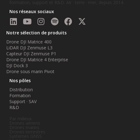
formation, support et R&D. Air · terre · mer, depuis 2014.
Nos réseaux sociaux
Notre sélection de produits
Drone DJI Matrice 400
LiDAR DJI Zenmuse L3
Capteur DJI Zenmuse P1
Drone DJI Matrice 4 Enterprise
DJI Dock 3
Drone sous marin Pivot
Nos pôles
Distribution
Formation
Support · SAV
R&D
Par milieux
Drones aériens
Drones marins
Drones terrestres
Systèmes GNSS