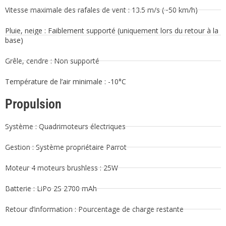
Vitesse maximale des rafales de vent : 13.5 m/s (~50 km/h)
Pluie, neige : Faiblement supporté (uniquement lors du retour à la
base)
Grêle, cendre : Non supporté
Température de l’air minimale : -10°C
Propulsion
Système : Quadrimoteurs électriques
Gestion : Système propriétaire Parrot
Moteur 4 moteurs brushless : 25W
Batterie : LiPo 2S 2700 mAh
Retour d’information : Pourcentage de charge restante