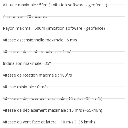
Altitude maximale : 50m (limitation software - geofence)
Autonomie : 20 minutes
Rayon maximal : 500m (limitation software - geofence)
Vitesse ascensionnelle maximale : 6 m/s
Vitesse de descente maximale : 4 m/s
Inclinaison maximale : 35°
Vitesse de rotation maximale : 180°/s
Vitesse minimale : 0 m/s
Vitesse de déplacement nominale : 10 m/s (~35 km/h)
Vitesse de déplacement maximale : 15 m/s (~55km/h)
Vitesse du vent face et latéral : 10 m/s (~35 km/h)