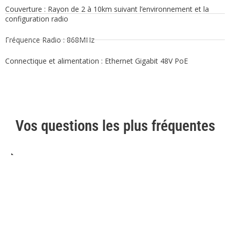
Couverture : Rayon de 2 à 10km suivant l’environnement et la
configuration radio
Fréquence Radio : 868MHz
Connectique et alimentation : Ethernet Gigabit 48V PoE
Vos questions les plus fréquentes
Qu’est-ce que le système de drones automatiques
Hoverseen ?
A quoi sert le système de drones Hoverseen ?
De quel type de caméra le drone est-il équipé ?