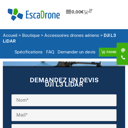
0,00
€
Accueil
>
Boutique
>
Accessoires drones aériens
>
DJI L3
LiDAR
Spécifications
FAQ
Demander un devis
PANIER
DEMANDEZ UN DEVIS
DJI L3 LiDAR