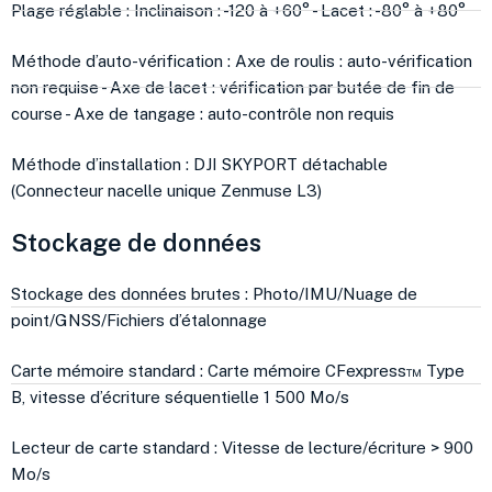
Plage réglable : Inclinaison : -120 à +60° - Lacet : -80° à +80°
Méthode d’auto-vérification : Axe de roulis : auto-vérification
non requise - Axe de lacet : vérification par butée de fin de
course - Axe de tangage : auto-contrôle non requis
Méthode d’installation : DJI SKYPORT détachable
(Connecteur nacelle unique Zenmuse L3)
Stockage de données
Stockage des données brutes : Photo/IMU/Nuage de
point/GNSS/Fichiers d’étalonnage
Carte mémoire standard : Carte mémoire CFexpress™ Type
B, vitesse d’écriture séquentielle 1 500 Mo/s
Lecteur de carte standard : Vitesse de lecture/écriture > 900
Mo/s