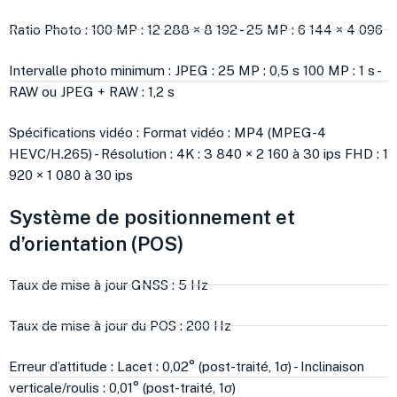
Ratio Photo : 100 MP : 12 288 × 8 192 - 25 MP : 6 144 × 4 096
Intervalle photo minimum : JPEG : 25 MP : 0,5 s 100 MP : 1 s -
RAW ou JPEG + RAW : 1,2 s
Spécifications vidéo : Format vidéo : MP4 (MPEG-4
HEVC/H.265) - Résolution : 4K : 3 840 × 2 160 à 30 ips FHD : 1
920 × 1 080 à 30 ips
Système de positionnement et
d’orientation (POS)
Taux de mise à jour GNSS : 5 Hz
Taux de mise à jour du POS : 200 Hz
Erreur d’attitude : Lacet : 0,02° (post-traité, 1σ) - Inclinaison
verticale/roulis : 0,01° (post-traité, 1σ)