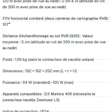
120 m avec prise de vue au nadir) - 2 cm à 1σ (altitude en vol
de 300 m avec prise de vue au nadir)
FOV horizontal combiné (deux caméras de cartographie RVB) :
107°
Distance d’échantillonnage au sol RVB (GSD) : Valeur
moyenne : 3 cm (altitude en vol de 300 m avec prise de vue
au nadir)
Poids : 1,60 kg (sans le connecteur de nacelle unique)
Dimensions : 192 × 162 × 202 mm (L × l × H)
Puissance : 64 W (standard) - 100 W (max)
Appareils compatibles : DJI Matrice 400 (nécessite le
connecteur nacelle Zenmuse L3)
Indice de protection : IP54