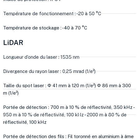
Température de fonctionnement : -20 à 50 °C
Température de stockage : -40 à 70 °C
LiDAR
Longueur d’onde du laser : 1535 nm
Divergence du rayon laser : 0,25 mrad (1/e²)
Taille du spot laser : Φ 41 mm à 120 m (1/e²) Φ 86 mm à 300
m (1/e²)
Portée de détection : 700 m à 10 % de réflectivité, 350 kHz -
950 m à 10 % de réflectivité, 100 kHz - 2000 m à 80 % de
réflectivité, 100 kHz
Portée de détection des fils : Fil toronné en aluminium à âme