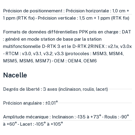
Précision de positionnement : Précision horizontale : 1,0 cm +
1 ppm (RTK fix) - Précision verticale : 1,5 cm + 1 ppm (RTK fix)
Formats de données différentielles PPK pris en charge : DAT
: généré en mode station de base par la station
multifonctionnelle D-RTK 3 et le D-RTK 2RINEX : v2.1x, v3.0x
- RTCM : v3.0, v3.1, v3.2, v3.3 (protocoles : MSM3, MSM4,
MSM5, MSM6, MSM7) - OEM : OEM4, OEM6
Nacelle
Degrés de liberté : 3 axes (inclinaison, roulis, lacet)
Précision angulaire : ±0,01°
Amplitude mécanique : Inclinaison : -135 à +73° - Roulis : -90°
à +60° - Lacet : -105° à +105°