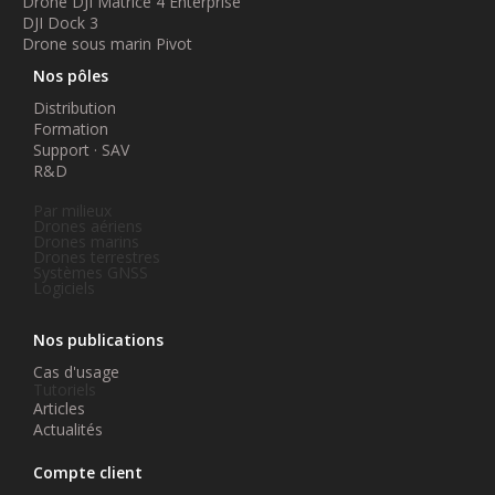
Drone DJI Matrice 4 Enterprise
DJI Dock 3
Drone sous marin Pivot
Nos pôles
Distribution
Formation
Support · SAV
R&D
Par milieux
Drones aériens
Drones marins
Drones terrestres
Systèmes GNSS
Logiciels
Nos publications
Cas d'usage
Tutoriels
Articles
Actualités
Compte client