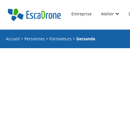
Entreprise
Atelier
Accueil
>
Personnes
>
Formateurs
>
Gersande