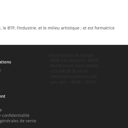
e BTP, l’Industrie, et le milieu artistique ; et est formatrice
Informations de contact
445B rue Lavoisier, 38330
ations
Montbonnot Saint-Martin
e
+33 (0)4 58 00 54 10
contact@escadrone.com
Lun.-ven. · 8h30 - 17h30
ent
r
e
 confidentialité
 générales de vente