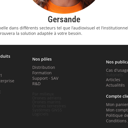
Gersande
 dans différents secteurs tel que l’audiovisuel et l’institutionnel, l
trouvera la solution adaptée à votre besoin.
oduits
Nos pôles
Nos public
Distribution
Cas d'usag
Formation
Tutoriels
P1
Support · SAV
Articles
terprise
R&D
Actualités
t
Par milieux
Compte cli
Drones aériens
Drones marins
Mon panie
Drones terrestres
Systèmes GNSS
Mon compt
Logiciels
Politique de
Conditions