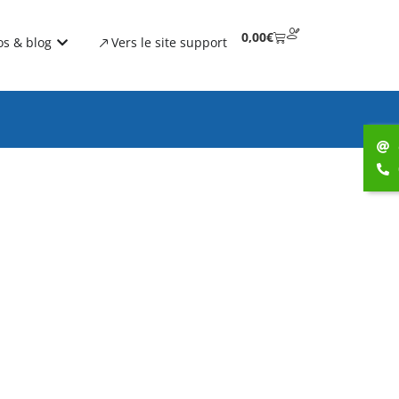
0,00
€
os & blog
Vers le site support