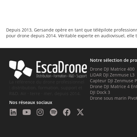
Depuis 2013, Gersande opère en tant que télépilote professionnelle
pour drone depuis 2014. Véritable experte en audiovisuel, elle 
Notre sélection de pr
Drone DJI Matrice 400
LiDAR DJI Zenmuse L3
Capteur DJI Zenmuse 
La référence du drone professionnel
Drone DJI Matrice 4 En
: distribution, formation, support et
DJI Dock 3
R&D. Air · terre · mer, depuis 2014.
Drone sous marin Pivo
Nos réseaux sociaux