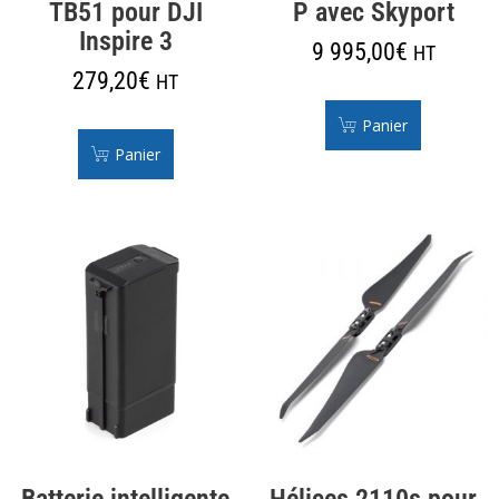
TB51 pour DJI
P avec Skyport
Inspire 3
9 995,00
€
HT
279,20
€
HT
Panier
Panier
Batterie intelligente
Hélices 2110s pour