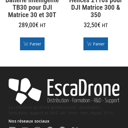
TB30 pour DJI
DJI Matrice 300 &
Matrice 30 et 30T
350
289,00
€
32,50
€
HT
HT
Panier
Panier
La référence du drone professionnel : distribution,
formation, support et R&D. Air · terre · mer, depuis 2014.
Nos réseaux sociaux