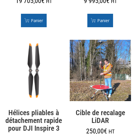
19 705,00
€
9 995,00
€
HT
HT
Panier
Panier
Hélices pliables à
Cible de recalage
détachement rapide
LiDAR
pour DJI Inspire 3
250,00
€
HT