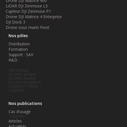
Drone DJI Matrice 400
LiDAR DJI Zenmuse L3
Capteur DJI Zenmuse P1
Drone DJI Matrice 4 Enterprise
DJI Dock 3
Drone sous marin Pivot
Nos pôles
Distribution
Formation
Support · SAV
R&D
Par milieux
Drones aériens
Drones marins
Drones terrestres
Systèmes GNSS
Logiciels
Nos publications
Cas d'usage
Tutoriels
Articles
Actualités