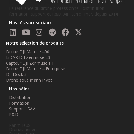
La référence du drone professionnel : distribution,
formation, support et R&D. Air · terre · mer, depuis 2014.
Nos réseaux sociaux
Notre sélection de produits
Drone DJI Matrice 400
LiDAR DJI Zenmuse L3
Capteur DJI Zenmuse P1
Drone DJI Matrice 4 Enterprise
DJI Dock 3
Drone sous marin Pivot
Nos pôles
Distribution
Formation
Support · SAV
R&D
Par milieux
Drones aériens
Drones marins