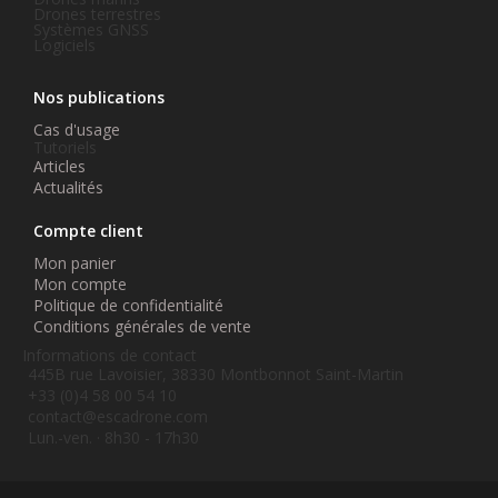
Drones terrestres
Systèmes GNSS
Logiciels
Nos publications
Cas d'usage
Tutoriels
Articles
Actualités
Compte client
Mon panier
Mon compte
Politique de confidentialité
Conditions générales de vente
Informations de contact
445B rue Lavoisier, 38330 Montbonnot Saint-Martin
+33 (0)4 58 00 54 10
contact@escadrone.com
Lun.-ven. · 8h30 - 17h30