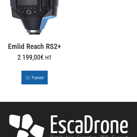
Emlid Reach RS2+
2 199,00
€
HT
Panier