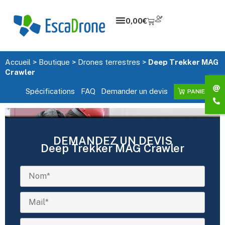
0,00
€
Accueil
>
Boutique
>
Drones terrestres
>
Deep Trekker MAG
Crawler
Spécifications
FAQ
Demander un devis
PANIER
DEMANDEZ UN DEVIS
Deep Trekker MAG Crawler