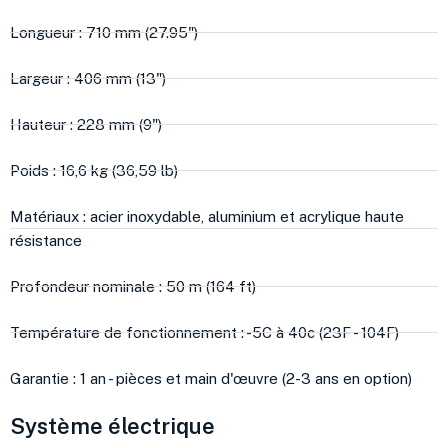
Longueur : 710 mm (27.95")
Largeur : 406 mm (13")
Hauteur : 228 mm (9")
Poids : 16,6 kg (36,59 lb)
Matériaux : acier inoxydable, aluminium et acrylique haute
résistance
Profondeur nominale : 50 m (164 ft)
Température de fonctionnement : -5C à 40c (23F - 104F)
Garantie : 1 an - pièces et main d'œuvre (2-3 ans en option)
Système électrique