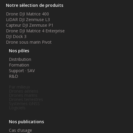
Notre sélection de produits
Drone DJI Matrice 400
LiDAR DJI Zenmuse L3
Capteur DJI Zenmuse P1
Drone DJI Matrice 4 Enterprise
DJI Dock 3
Drone sous marin Pivot
Nos pôles
Distribution
Formation
Support · SAV
R&D
Par milieux
Drones aériens
Drones marins
Drones terrestres
Systèmes GNSS
Logiciels
Nos publications
Cas d'usage