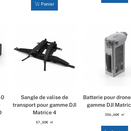
Panier
40
Sangle de valise de
Batterie pour drone
e
transport pour gamme DJI
gamme DJI Matri
D
Matrice 4
256,60
€
HT
57,50
€
HT