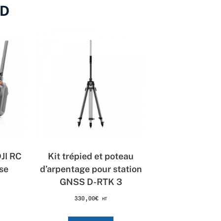
4D
JI RC
Kit trépied et poteau
se
d’arpentage pour station
GNSS D-RTK 3
330,00
€
HT