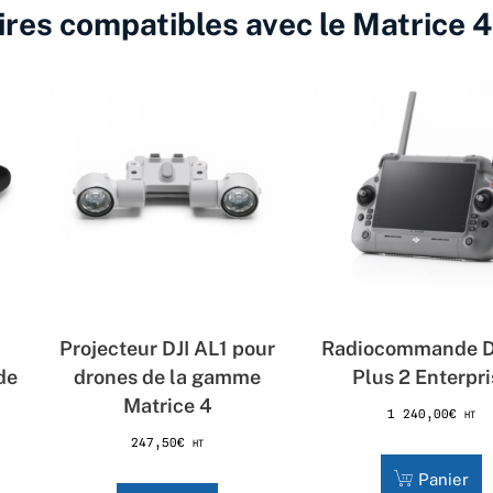
ires compatibles avec le Matrice 
Projecteur DJI AL1 pour
Radiocommande D
de
drones de la gamme
Plus 2 Enterpri
Matrice 4
1 240,00
€
HT
247,50
€
HT
Panier