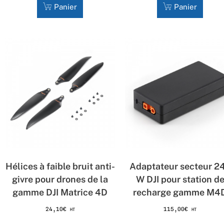
Panier
Panier
Hélices à faible bruit anti-
Adaptateur secteur 2
givre pour drones de la
W DJI pour station d
gamme DJI Matrice 4D
recharge gamme M4
24,10
€
115,00
€
HT
HT