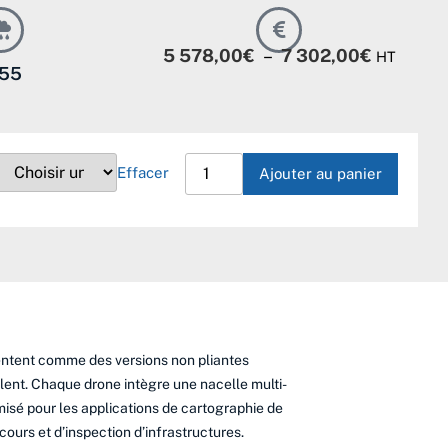
5 578,00
€
–
7 302,00
€
HT
P55
quantité
de
Effacer
Ajouter au panier
DJI
Matrice
4D
&
4DT
sentent comme des versions non pliantes
alent. Chaque drone intègre une nacelle multi-
isé pour les applications de cartographie de
ours et d’inspection d’infrastructures.