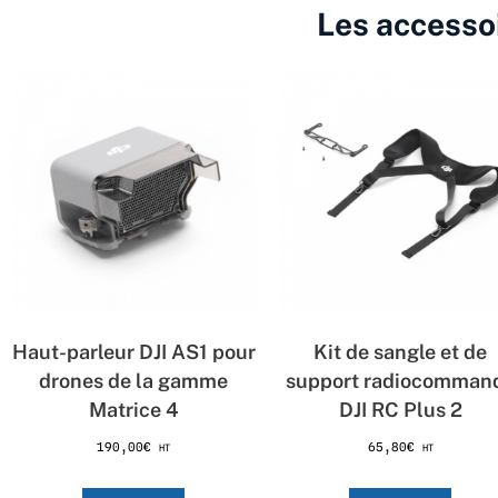
Les accesso
Haut-parleur DJI AS1 pour
Kit de sangle et de
drones de la gamme
support radiocomman
Matrice 4
DJI RC Plus 2
190,00
€
65,80
€
HT
HT