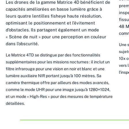
Les drones de la gamme Matrice 4D bénéficient de
prem
capacités améliorées en basse lumière grâce à
insp
leurs quatre lentilles fisheye haute résolution,
fiss
optimisant le positionnement et l’évitement
48 M
d’obstacles. Ils partagent également un mode
comm
« Scène de nuit » pour une perception en couleur
dans l’obscurité.
Une s
sujet
Le Matrice 4TD se distingue par des fonctionnalités
10x o
supplémentaires pour les missions nocturnes : il inclut un
vers 
filtre infrarouge pour une vision en noir et blanc et une
l’ins
lumière auxiliaire NIR portant jusqu’à 100 mètres. Sa
caméra thermique offre par ailleurs des modes avancés,
comme le mode UHR pour une image jusqu’à 1280×1024,
et un mode « High-Res » pour des mesures de température
détaillées.