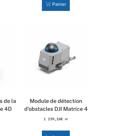
Panier
s de la
Module de détection
ce 4D
d’obstacles DJI Matrice 4
1 239,10
€
HT