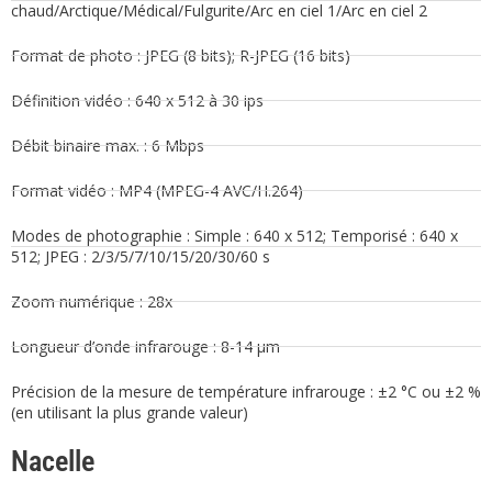
chaud/Arctique/Médical/Fulgurite/Arc en ciel 1/Arc en ciel 2
Format de photo : JPEG (8 bits); R-JPEG (16 bits)
Définition vidéo : 640 x 512 à 30 ips
Débit binaire max. : 6 Mbps
Format vidéo : MP4 (MPEG-4 AVC/H.264)
Modes de photographie : Simple : 640 x 512; Temporisé : 640 x
512; JPEG : 2/3/5/7/10/15/20/30/60 s
Zoom numérique : 28x
Longueur d’onde infrarouge : 8-14 μm
Précision de la mesure de température infrarouge : ±2 °C ou ±2 %
(en utilisant la plus grande valeur)
Nacelle