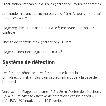
Stabilisation : mécanique à 3 axes (inclinaison, roulis, panorama)
Amplitude mécanique : Inclinaison : -135° à 45°; Roulis : -45 à 45°;
Pano : -27 à 27°
Plage réglable : Inclinaison : -90 à 35°; Panoramique : pas de
contrôle
Vitesse de contrôle max. (inclinaison) : 100°/s
Plage de vibrations angulaire : ± 0,007°
Système de détection
Système de détection : Système optique binoculaire
omnidirectionnel, en plus d'un capteur infrarouge à la base de
l'appareil
Vers l’avant : Plage de mesure : 0,5 à 20 m; Portée de détection :
0,5 à 200 m; Vitesse effective de détection : Vitesse de vol ≤ 15
m/s; FOV : 90° (horizontal), 103° (vertical)