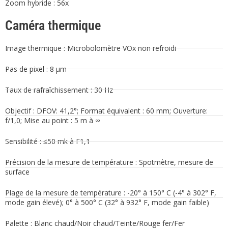
Zoom hybride : 56x
Caméra thermique
Image thermique : Microbolomètre VOx non refroidi
Pas de pixel : 8 μm
Taux de rafraîchissement : 30 Hz
Objectif : DFOV: 41,2°; Format équivalent : 60 mm; Ouverture:
f/1,0; Mise au point : 5 m à ∞
Sensibilité : ≤50 mk à F1,1
Précision de la mesure de température : Spotmètre, mesure de
surface
Plage de la mesure de température : -20° à 150° C (-4° à 302° F,
mode gain élevé); 0° à 500° C (32° à 932° F, mode gain faible)
Palette : Blanc chaud/Noir chaud/Teinte/Rouge fer/Fer