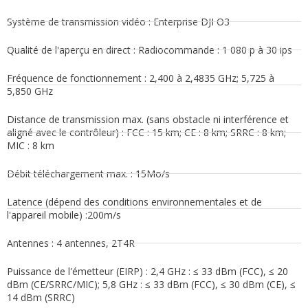
Système de transmission vidéo : Enterprise DJI O3
Qualité de l'aperçu en direct : Radiocommande : 1 080 p à 30 ips
Fréquence de fonctionnement : 2,400 à 2,4835 GHz; 5,725 à
5,850 GHz
Distance de transmission max. (sans obstacle ni interférence et
aligné avec le contrôleur) : FCC : 15 km; CE : 8 km; SRRC : 8 km;
MIC : 8 km
Débit téléchargement max. : 15Mo/s
Latence (dépend des conditions environnementales et de
l'appareil mobile) :200m/s
Antennes : 4 antennes, 2T4R
Puissance de l'émetteur (EIRP) : 2,4 GHz : ≤ 33 dBm (FCC), ≤ 20
dBm (CE/SRRC/MIC); 5,8 GHz : ≤ 33 dBm (FCC), ≤ 30 dBm (CE), ≤
14 dBm (SRRC)