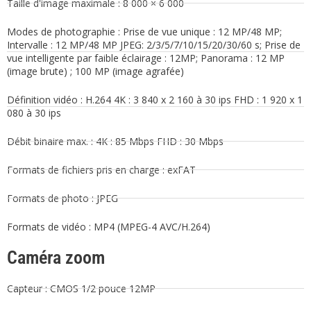
Taille d'image maximale : 8 000 × 6 000
Modes de photographie : Prise de vue unique : 12 MP/48 MP;
Intervalle : 12 MP/48 MP JPEG: 2/3/5/7/10/15/20/30/60 s; Prise de
vue intelligente par faible éclairage : 12MP; Panorama : 12 MP
(image brute) ; 100 MP (image agrafée)
Définition vidéo : H.264 4K : 3 840 x 2 160 à 30 ips FHD : 1 920 x 1
080 à 30 ips
Débit binaire max. : 4K : 85 Mbps FHD : 30 Mbps
Formats de fichiers pris en charge : exFAT
Formats de photo : JPEG
Formats de vidéo : MP4 (MPEG-4 AVC/H.264)
Caméra zoom
Capteur : CMOS 1/2 pouce 12MP