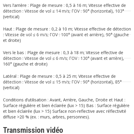
Vers l’arrière : Plage de mesure : 0,5 à 16 m; Vitesse effective de
détection : Vitesse de vol ≤ 14 m/s; FOV : 90° (horizontal), 103°
(vertical)
Haut : Plage de mesure : 0,2 à 10 m; Vitesse effective de détection
: Vitesse de vol ≤ 6 m/s; FOV : 100° (avant et arrière), 90° (gauche
et droite)
Vers le bas : Plage de mesure : 0,3 à 18 m; Vitesse effective de
détection : Vitesse de vol ≤ 6 m/s; FOV : 130° (avant et arrière),
160° (gauche et droite)
Latéral : Plage de mesure : 0,5 à 25 m; Vitesse effective de
détection : Vitesse de vol ≤ 15 m/s; FOV : 90° (horizontal), 85°
(vertical)
Conditions d’utilisation : Avant, Arrière, Gauche, Droite et Haut :
Surface régulière et bien éclairée (lux > 15) Bas : Surface régulière
et bien éclairée (lux > 15) Surface non-reflective avec réflectivité
diffuse >20 % (ex. : murs, arbres, personnes).
Transmission vidéo