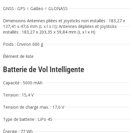
GNSS : GPS + Galileo + GLONASS
Dimensions Antennes pliées et joysticks non installés : 183,27 x
137,41 x 47,6 mm (L x l x H); Antennes dépliées et joysticks
installés : 183,27 x 203,35 x 59,84 mm (L x l x H)
Poids : Environ 680 g
Élément de liste
Batterie de Vol Intelligente
Capacité : 5000 mAh
Tension : 15,4 V
Tension de charge max. : 17,6 V
Type de batterie : LiPo 4S
Énergie : 77 Wh