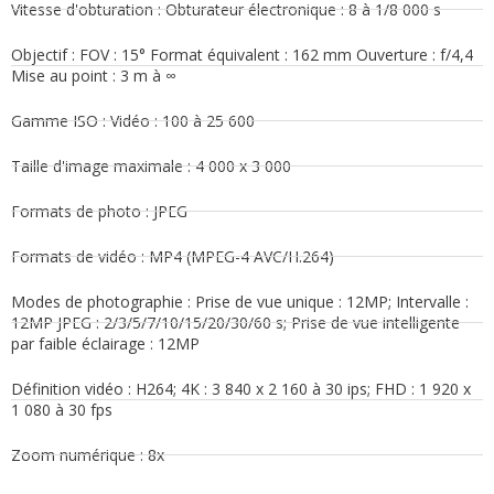
Vitesse d'obturation : Obturateur électronique : 8 à 1/8 000 s
Objectif : FOV : 15° Format équivalent : 162 mm Ouverture : f/4,4
Mise au point : 3 m à ∞
Gamme ISO : Vidéo : 100 à 25 600
Taille d'image maximale : 4 000 x 3 000
Formats de photo : JPEG
Formats de vidéo : MP4 (MPEG-4 AVC/H.264)
Modes de photographie : Prise de vue unique : 12MP; Intervalle :
12MP JPEG : 2/3/5/7/10/15/20/30/60 s; Prise de vue intelligente
par faible éclairage : 12MP
Définition vidéo : H264; 4K : 3 840 x 2 160 à 30 ips; FHD : 1 920 x
1 080 à 30 fps
Zoom numérique : 8x