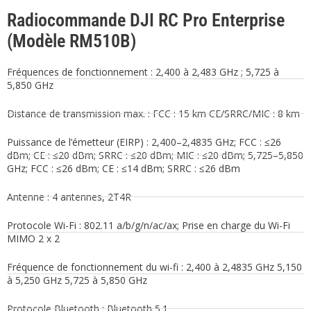
Radiocommande DJI RC Pro Enterprise
(Modèle RM510B)
Fréquences de fonctionnement : 2,400 à 2,483 GHz ; 5,725 à
5,850 GHz
Distance de transmission max. : FCC : 15 km CE/SRRC/MIC : 8 km
Puissance de l’émetteur (EIRP) : 2,400–2,4835 GHz; FCC : ≤26
dBm; CE : ≤20 dBm; SRRC : ≤20 dBm; MIC : ≤20 dBm; 5,725–5,850
GHz; FCC : ≤26 dBm; CE : ≤14 dBm; SRRC : ≤26 dBm
Antenne : 4 antennes, 2T4R
Protocole Wi-Fi : 802.11 a/b/g/n/ac/ax; Prise en charge du Wi-Fi
MIMO 2 x 2
Fréquence de fonctionnement du wi-fi : 2,400 à 2,4835 GHz 5,150
à 5,250 GHz 5,725 à 5,850 GHz
Protocole Bluetooth : Bluetooth 5.1