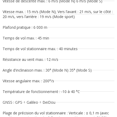
Vitesse de descente max. : 6 m/s (Mode N) 6 m/s (Mode S)
Vitesse max. : 15 m/s (Mode N); Vers l’avant : 21 m/s, sur le côté :
20 m/s, vers l’arrière : 19 m/s (Mode sport)
Plafond pratique : 6 000 m
Temps de vol max. : 45 min
Temps de vol stationnaire max. : 40 minutes
Résistance au vent max. : 12 m/s
Angle d'inclinaison max. : 30° (Mode N) 35° (Mode S)
Vitesse angulaire max. : 200°/s
Température de fonctionnement : -10 à 40 °C
GNSS : GPS + Galileo + BeiDou
Plage de précision du vol stationnaire : Verticale : ± 0,1 m (avec