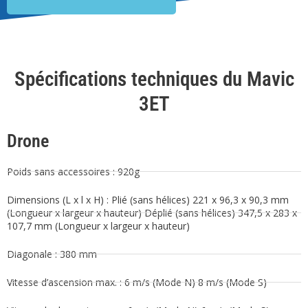
Spécifications techniques du Mavic
3ET
Drone
Poids sans accessoires : 920g
Dimensions (L x l x H) : Plié (sans hélices) 221 x 96,3 x 90,3 mm
(Longueur x largeur x hauteur) Déplié (sans hélices) 347,5 x 283 x
107,7 mm (Longueur x largeur x hauteur)
Diagonale : 380 mm
Vitesse d’ascension max. : 6 m/s (Mode N) 8 m/s (Mode S)