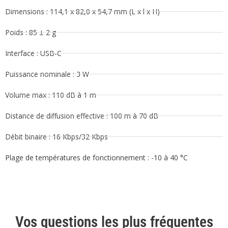
Dimensions : 114,1 x 82,0 x 54,7 mm (L x l x H)
Poids : 85 ± 2 g
Interface : USB-C
Puissance nominale : 3 W
Volume max : 110 dB à 1 m
Distance de diffusion effective : 100 m à 70 dB
Débit binaire : 16 Kbps/32 Kbps
Plage de températures de fonctionnement : -10 à 40 °C
Vos questions les plus fréquentes