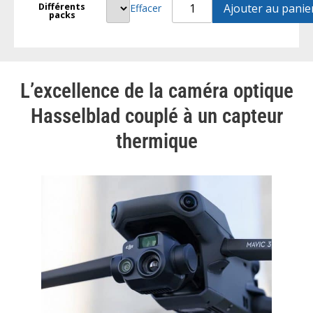
DJI
Différents
Ajouter au panie
Effacer
packs
Mavic
3
Enterprise
Thermal
Advanced
L’excellence de la caméra optique
Hasselblad couplé à un capteur
thermique