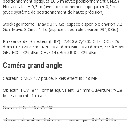
positionnement optique) ±0,5 m (avec positionnement GNSS)
Horizontale : ± 0,3 m (avec positionnement optique) ± 0,5 m
(avec système de positionnement de haute précision)
Stockage interne : Mavic 3 : 8 Go (espace disponible environ 7,2
Go); Mavic 3 Cine : 1 To (espace disponible environ 934,8 Go)
Puissance de l'émetteur (EIRP) : 2,400 à 2,4835 GHz FCC : ≤26
dBm CE : ≤20 dBm SRRC : ≤20 dBm MIC : ≤20 dBm 5,725 à 5,850
GHz FCC : ≤26 dBm CE : ≤14 dBm SRRC : ≤26 dBm
Caméra grand angle
Capteur : CMOS 1/2 pouce, Pixels effectifs : 48 MP
Objectif : FOV : 84° Format équivalent : 24 mm Ouverture : f/2,8
Mise au point : 1 m à ∞
Gamme ISO : 100 à 25 600
Vitesse d'obturation : Obturateur électronique : 8 à 1/8 000 s