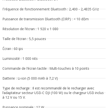
Fréquence de fonctionnement Bluetooth : 2,400 - 2,4835 GHz
Puissance de transmission Bluetooth (EIRP) : < 10 dBm
Résolution de l’écran : 1 920 x 1 080
Taille de l’écran : 5,5 pouces
Écran : 60 ips
Luminosité : 1 000 nits
Commande de l’écran tactile : Multi-touches à 10 points
Batterie : Li-ion (5 000 mAh à 7,2 V)
Type de recharge : Il est recommandé de le recharger avec
l’adaptateur secteur USB-C DJI (100 W) ou le chargeur USB inclus
à 12 V ou 15 V.
Puissance nominale : 12 W