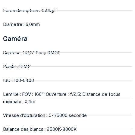
Force de rupture : 150kgf
Diametre : 6,0mm
Caméra
Capteur : 1/2,3" Sony CMOS
Pixels : 12MP
ISO : 100-6400
Lentille : FOV : 166°; Ouverture : f/2,5; Distance de focus
minimale : 0,4m
Vitesse d'obturation : 5-1/5000 seconde
Balance des blancs : 2500K-8000K