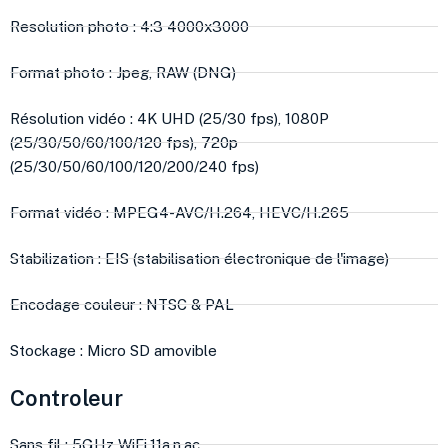
Resolution photo : 4:3 4000x3000
Format photo : Jpeg, RAW (DNG)
Résolution vidéo : 4K UHD (25/30 fps), 1080P
(25/30/50/60/100/120 fps), 720p
(25/30/50/60/100/120/200/240 fps)
Format vidéo : MPEG4-AVC/H.264, HEVC/H.265
Stabilization : EIS (stabilisation électronique de l'image)
Encodage couleur : NTSC & PAL
Stockage : Micro SD amovible
Controleur
Sans fil : 5GHz WiFi,11a,n,ac