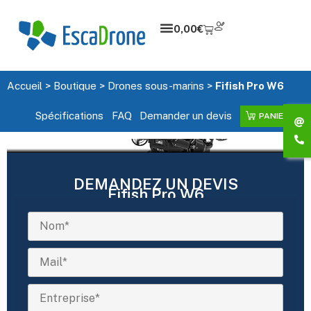
0,00
€
Accueil
>
Boutique
>
Drones sous-marins
>
Fifish Pro W6
Spécifications
FAQ
Demander un devis
PANIER
DEMANDEZ UN DEVIS
Fifish Pro W6