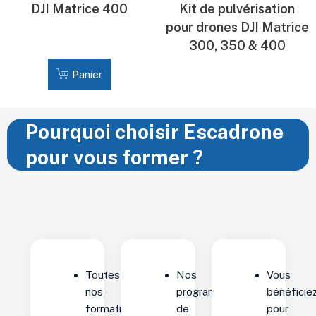
DJI Matrice 400
Kit de pulvérisation
pour drones DJI Matrice
7 973,00
€
HT
300, 350 & 400
Panier
Pourquoi choisir Escadrone
pour vous former ?
Toutes
Nos
Vous
nos
programmes
bénéficie
formations
de
pour