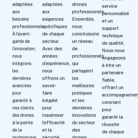
adaptées
adaptées
drones
service
aux
aux
professionnels.
personnalisé
besoins
exigences
Ensemble,
et un
professionnels.
spécifiques
nous
support
de chaque
construisons
À l’avant-
technique
secteur.
un réseau
garde de
de qualité.
Avec des
de
l’innovation,
Nous nous
années
professionnels
nous
engageons
d’expérience,
qui
intégrons
à être un
nous
partagent
les
partenaire
offrons un
les
dernières
fiable,
savoir-
meilleures
avancées
offrant un
faire
pratiques
pour
accompagnemen
inégalé
et les
garantir à
constant
pour
dernières
nos clients
pour
maximiser
innovations
des drones
garantir la
l’efficacité
du secteur
à la pointe
réussite
et la
des
de la
de chaque
sécurité
drones
technologie