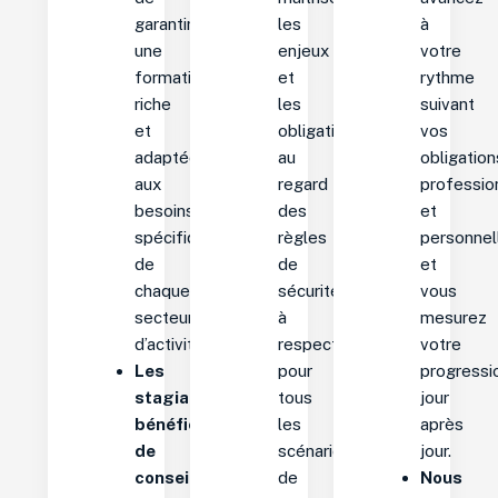
garantir
les
à
une
enjeux
votre
formation
et
rythme
riche
les
suivant
et
obligations
vos
adaptée
au
obligation
aux
regard
professio
besoins
des
et
spécifiques
règles
personnel
de
de
et
chaque
sécurité
vous
secteur
à
mesurez
d’activité.
respecter
votre
Les
pour
progressi
stagiaires
tous
jour
bénéficient
les
après
de
scénarios
jour.
conseils
de
Nous