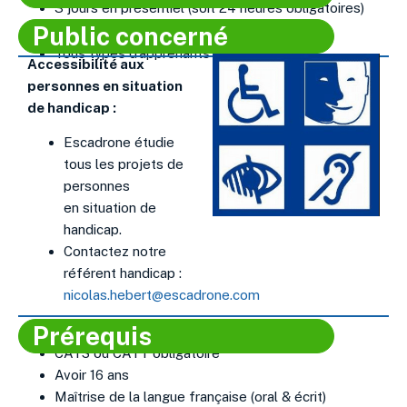
3 jours en présentiel (soit 24 heures obligatoires)
Public concerné​
Tous types d’apprenants
Accessibilité aux
personnes en situation
de handicap :
Escadrone étudie
tous les projets de
personnes
en situation de
handicap.
Contactez notre
référent handicap :
nicolas.hebert@escadrone.com
Prérequis
CATS ou CATT obligatoire
Avoir 16 ans
Maîtrise de la langue française (oral & écrit)