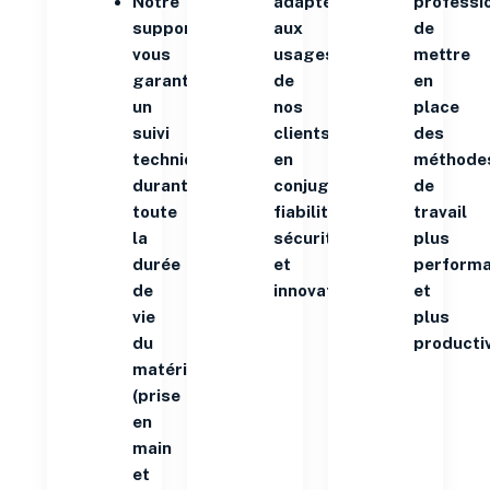
Notre
adaptées
professi
support
aux
de
vous
usages
mettre
garantit
de
en
un
nos
place
suivi
clients
des
technique
en
méthode
durant
conjuguant
de
toute
fiabilité,
travail
la
sécurité
plus
durée
et
perform
de
innovation.
et
vie
plus
du
producti
matériel
(prise
en
main
et