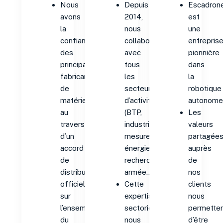
Nous
Depuis
Escadron
avons
2014,
est
la
nous
une
confiance
collaborons
entrepris
des
avec
pionnière
principaux
tous
dans
fabricants
les
la
de
secteurs
robotique
matériels
d’activité
autonome
au
(BTP,
Les
travers
industrie,
valeurs
d’un
mesure,
partagée
accord
énergie,
auprès
de
recherche,
de
distribution
armée…).
nos
officiel
Cette
clients
sur
expertise
nous
l’ensemble
sectorielle
permette
du
nous
d’être