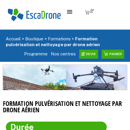
0,00
€
Accueil
>
Boutique
>
Formations
>
Formation
pulvérisation et nettoyage par drone aérien
Programme
Nos centres
DEVIS
PANIER
FORMATION PULVÉRISATION ET NETTOYAGE PAR
DRONE AÉRIEN
Durée