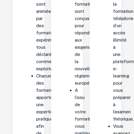
sont
formation
la
animées
sont
formation
par
conçus
télépilote
des
pour
d’un
formateurs
répondre
accès
expérimentés,
aux
illimité
tous
exigences
à
déclarés
de
une
comme
la
platefor
exploitants.
nouvelle
e-
Chacun
réglementation
learning
des
européenne.
pour
formateurs
A
vous
apporte
l’issu
préparer
une
de
à
expertise
votre
l’examen
pratique
formation,
théorique.
afin
vous
Vous
de
maîtrisez
avancez