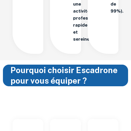
une
de
activité
99%).
professionnelle
rapidement
et
sereinement.
Pourquoi choisir Escadrone
pour vous équiper ?