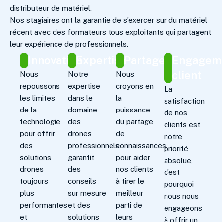
distributeur de matériel.
Nos stagiaires ont la garantie de s’exercer sur du matériel
récent avec des formateurs tous exploitants qui partagent
leur expérience de professionnels.
Innovation
Expertise
Partage
Engagem
client
Nous
Notre
Nous
repoussons
expertise
croyons en
La
les limites
dans le
la
satisfaction
de la
domaine
puissance
de nos
technologie
des
du partage
clients est
pour offrir
drones
de
notre
des
professionnels
connaissances
priorité
solutions
garantit
pour aider
absolue,
drones
des
nos clients
c’est
toujours
conseils
à tirer le
pourquoi
plus
sur mesure
meilleur
nous nous
performantes
et des
parti de
engageons
et
solutions
leurs
à offrir un