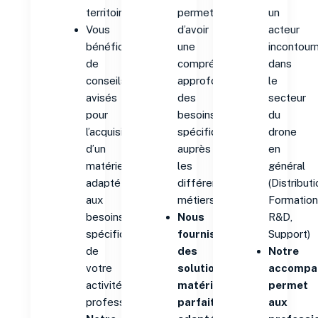
territoire.
permet
un
Vous
d’avoir
acteur
bénéficiez
une
incontour
de
compréhension
dans
conseils
approfondie
le
avisés
des
secteur
pour
besoins
du
l’acquisition
spécifiques
drone
d’un
auprès
en
matériel
les
général
adapté
différents
(Distributi
aux
métiers.
Formation
besoins
Nous
R&D,
spécifiques
fournissons
Support)
de
des
Notre
votre
solutions
accompa
activité
matériels
permet
professionnelle.
parfaitement
aux