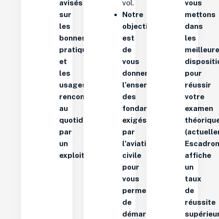
avisés
vol.
vous
sur
Notre
mettons
les
objectif
dans
bonnes
est
les
pratiques
de
meilleur
et
vous
disposit
les
donner
pour
usages
l’ensemble
réussir
rencontrés
des
votre
au
fondamentaux
examen
quotidiens
exigés
théoriqu
par
par
(actuell
un
l’aviation
Escadro
exploitant.
civile
affiche
pour
un
vous
taux
permettre
de
de
réussite
démarrer
supérieu