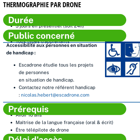
THERMOGRAPHIE PAR DRONE
Durée
3 jours en présentiel (soit 24h)
Public concerné​
Tous types d’apprenants
Accessibilité aux personnes en situation
de handicap :
Escadrone étudie tous les projets
de personnes
en situation de handicap.
Contactez notre référent handicap
:
nicolas.hebert@escadrone.com
Prérequis
Avoir 16 ans
Maîtrise de la langue française (oral & écrit)
Être télépilote de drone
Délai d'accès