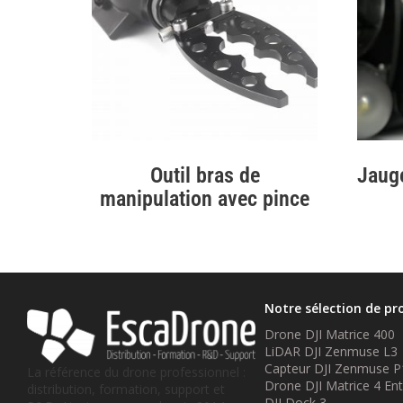
Outil bras de
Jaug
manipulation avec pince
Notre sélection de pr
Drone DJI Matrice 400
LiDAR DJI Zenmuse L3
Capteur DJI Zenmuse P
La référence du drone professionnel :
Drone DJI Matrice 4 Ent
distribution, formation, support et
DJI Dock 3