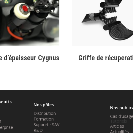
e d’épaisseur Cygnus
Griffe de récuperat
oduits
Nos pôles
Nos public
Distribution
Cas d'usag
Formation
Tutoriels
1
Support · SAV
Articles
erprise
R&D
Actualités