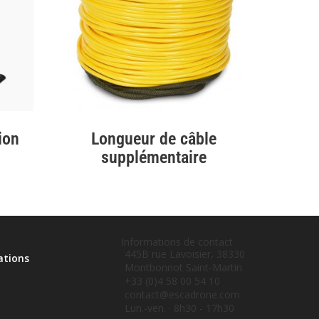
ion
Longueur de câble
supplémentaire
Informations de contact
445B rue Lavoisier, 38330
ations
Montbonnot Saint-Martin
e
+33 (0)4 58 00 54 10
contact@escadrone.com
Lun.-ven. · 8h30 - 17h30