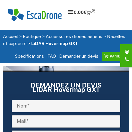
0,00
€
Accueil
>
Boutique
>
Accessoires drones aériens
>
Nacelles
et capteurs
>
LiDAR Hovermap GX1
Spécifications
FAQ
Demander un devis
PANIER
DEMANDEZ UN DEVIS
LiDAR Hovermap GX1