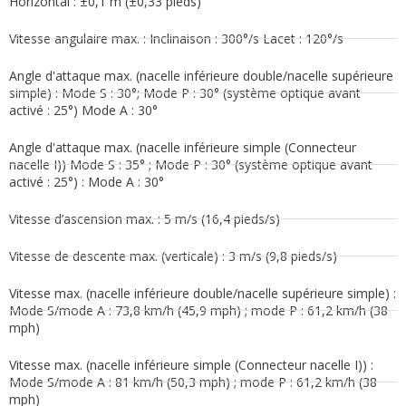
Horizontal : ±0,1 m (±0,33 pieds)
Vitesse angulaire max. : Inclinaison : 300°/s Lacet : 120°/s
Angle d'attaque max. (nacelle inférieure double/nacelle supérieure
simple) : Mode S : 30°; Mode P : 30° (système optique avant
activé : 25°) Mode A : 30°
Angle d'attaque max. (nacelle inférieure simple (Connecteur
nacelle I)) Mode S : 35° ; Mode P : 30° (système optique avant
activé : 25°) : Mode A : 30°
Vitesse d’ascension max. : 5 m/s (16,4 pieds/s)
Vitesse de descente max. (verticale) : 3 m/s (9,8 pieds/s)
Vitesse max. (nacelle inférieure double/nacelle supérieure simple) :
Mode S/mode A : 73,8 km/h (45,9 mph) ; mode P : 61,2 km/h (38
mph)
Vitesse max. (nacelle inférieure simple (Connecteur nacelle I)) :
Mode S/mode A : 81 km/h (50,3 mph) ; mode P : 61,2 km/h (38
mph)