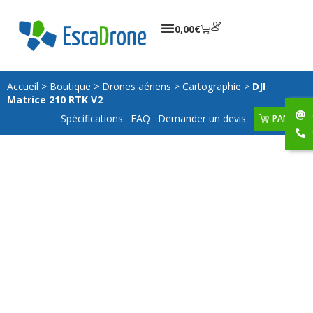
0,00
€
Accueil
>
Boutique
>
Drones aériens
>
Cartographie
>
DJI
Matrice 210 RTK V2
Spécifications
FAQ
Demander un devis
PANIER