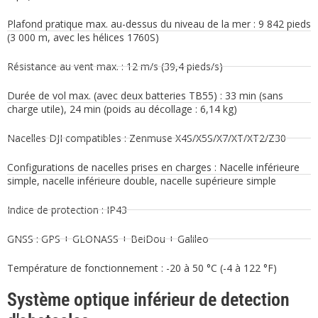
Plafond pratique max. au-dessus du niveau de la mer : 9 842 pieds
(3 000 m, avec les hélices 1760S)
Résistance au vent max. : 12 m/s (39,4 pieds/s)
Durée de vol max. (avec deux batteries TB55) : 33 min (sans
charge utile), 24 min (poids au décollage : 6,14 kg)
Nacelles DJI compatibles : Zenmuse X4S/X5S/X7/XT/XT2/Z30
Configurations de nacelles prises en charges : Nacelle inférieure
simple, nacelle inférieure double, nacelle supérieure simple
Indice de protection : IP43
GNSS : GPS + GLONASS + BeiDou + Galileo
Température de fonctionnement : -20 à 50 °C (-4 à 122 °F)
Système optique inférieur de detection