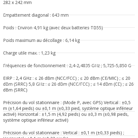
282 x 242 mm
Empattement diagonal : 643 mm
Poids : Environ 4,91 kg (avec deux batteries TB55)
Poids maximum au décollage : 6,14 kg
Charge utile max. : 1,23 kg
Fréquences de fonctionnement : 2,4-2,4835 GHz ; 5,725-5,850 G
EIRP : 2,4 GHz : ≤ 26 dBm (NCC/FCC) ; ≤ 20 dBm (CE/MIC) ; ≤ 20
dBm (SRRC) 5,8 GHz : ≤ 26 dBm (NCC/FCC) ; ≤ 14 dBm (CE) ; ≤ 26
dBm (SRRC)
Précision du vol stationnaire : (Mode P, avec GPS) Vertical : ±0,5
m (±1,64 pieds) ou ±0,1 m (±0,33 pied, système optique inférieur
activé) Horizontal : ±1,5 m (4,92 pieds) ou ±0,3 m (±0,98 pieds,
système optique inférieur activé)
Précision du vol stationnaire : Vertical : ±0,1 m (±0,33 pieds) ;