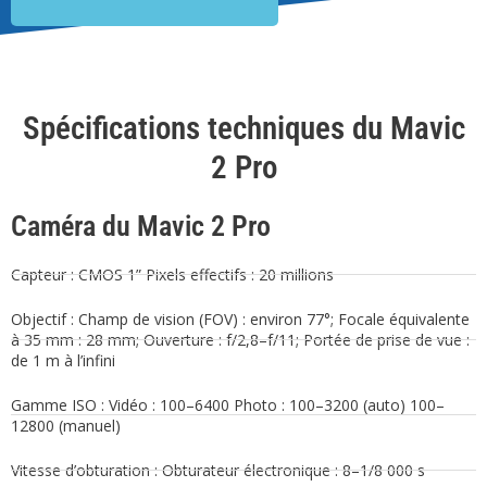
Spécifications techniques du Mavic
2 Pro
Caméra du Mavic 2 Pro
Capteur : CMOS 1” Pixels effectifs : 20 millions
Objectif : Champ de vision (FOV) : environ 77°; Focale équivalente
à 35 mm : 28 mm; Ouverture : f/2,8–f/11; Portée de prise de vue :
de 1 m à l’infini
Gamme ISO : Vidéo : 100–6400 Photo : 100–3200 (auto) 100–
12800 (manuel)
Vitesse d’obturation : Obturateur électronique : 8–1/8 000 s