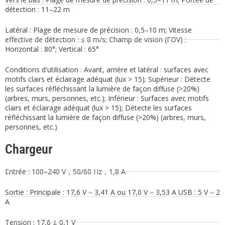
détection : 11–22 m
Latéral : Plage de mesure de précision : 0,5–10 m; Vitesse
effective de détection : ≤ 8 m/s; Champ de vision (FOV) :
Horizontal : 80°; Vertical : 65°
Conditions d'utilisation : Avant, arrière et latéral : surfaces avec
motifs clairs et éclairage adéquat (lux > 15); Supérieur : Détecte
les surfaces réfléchissant la lumière de façon diffuse (>20%)
(arbres, murs, personnes, etc.); Inférieur : Surfaces avec motifs
clairs et éclairage adéquat (lux > 15); Détecte les surfaces
réfléchissant la lumière de façon diffuse (>20%) (arbres, murs,
personnes, etc.)
Chargeur
Entrée : 100–240 V，50/60 Hz，1,8 A
Sortie : Principale : 17,6 V ⎓ 3,41 A ou 17,0 V ⎓ 3,53 A USB : 5 V ⎓ 2
A
Tension : 17,6 ± 0,1 V