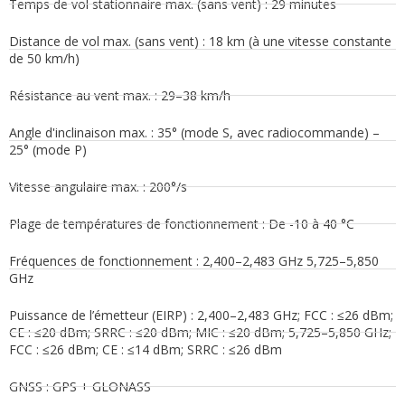
Temps de vol stationnaire max. (sans vent) : 29 minutes
Distance de vol max. (sans vent) : 18 km (à une vitesse constante
de 50 km/h)
Résistance au vent max. : 29–38 km/h
Angle d'inclinaison max. : 35° (mode S, avec radiocommande) –
25° (mode P)
Vitesse angulaire max. : 200°/s
Plage de températures de fonctionnement : De -10 à 40 °C
Fréquences de fonctionnement : 2,400–2,483 GHz 5,725–5,850
GHz
Puissance de l’émetteur (EIRP) : 2,400–2,483 GHz; FCC : ≤26 dBm;
CE : ≤20 dBm; SRRC : ≤20 dBm; MIC : ≤20 dBm; 5,725–5,850 GHz;
FCC : ≤26 dBm; CE : ≤14 dBm; SRRC : ≤26 dBm
GNSS : GPS + GLONASS