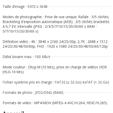
Taille d’image : 5472 x 3648
Modes de photographie : Prise de vue unique; Rafale : 3/5 clichés;
Bracketing d'exposition automatique (AEB) : 3/5 clichés bracketés
à 0,7 EV; Intervalle (JPEG : 2/3/5/7/10/15/20/30/60 s RAW :
5/7/10/15/20/30/60 s)
Définition vidéo : 4K : 3840 x 2160 24/25/30p; 2,7K : 2688 x 1512
24/25/30/48/50/60p; FHD : 1920 x 1080 24/25/30/48/50/60/120p
Débit binaire max. : 100 Mb/s
Mode couleur : Dlog-M (10 bits), prise en charge de vidéos HDR
(HLG 10 bits)
Fichier système pris en charge : FAT32 (≤ 32 Go) exFAT (> 32 Go)
Formats de photo : JPEG/DNG (RAW)
Formats de vidéo : MP4/MOV (MPEG-4 AVC/H.264, HEVC/H.265)