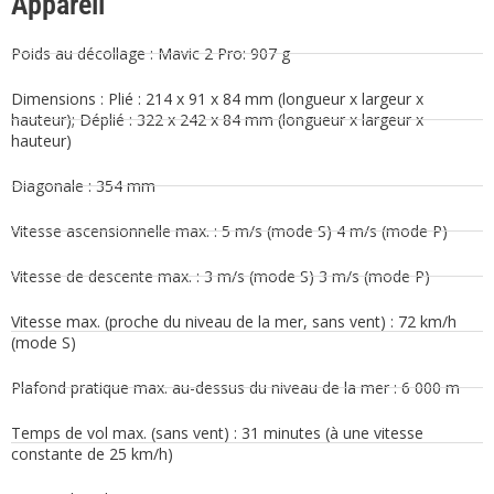
Appareil
Poids au décollage : Mavic 2 Pro: 907 g
Dimensions : Plié : 214 x 91 x 84 mm (longueur x largeur x
hauteur); Déplié : 322 x 242 x 84 mm (longueur x largeur x
hauteur)
Diagonale : 354 mm
Vitesse ascensionnelle max. : 5 m/s (mode S) 4 m/s (mode P)
Vitesse de descente max. : 3 m/s (mode S) 3 m/s (mode P)
Vitesse max. (proche du niveau de la mer, sans vent) : 72 km/h
(mode S)
Plafond pratique max. au-dessus du niveau de la mer : 6 000 m
Temps de vol max. (sans vent) : 31 minutes (à une vitesse
constante de 25 km/h)