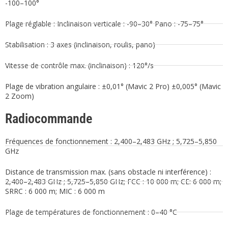
-100–100°
Plage réglable : Inclinaison verticale : -90–30° Pano : -75–75°
Stabilisation : 3 axes (inclinaison, roulis, pano)
Vitesse de contrôle max. (inclinaison) : 120°/s
Plage de vibration angulaire : ±0,01° (Mavic 2 Pro) ±0,005° (Mavic
2 Zoom)
Radiocommande
Fréquences de fonctionnement : 2,400–2,483 GHz ; 5,725–5,850
GHz
Distance de transmission max. (sans obstacle ni interférence) :
2,400–2,483 GHz ; 5,725–5,850 GHz; FCC : 10 000 m; CE: 6 000 m;
SRRC : 6 000 m; MIC : 6 000 m
Plage de températures de fonctionnement : 0–40 °C