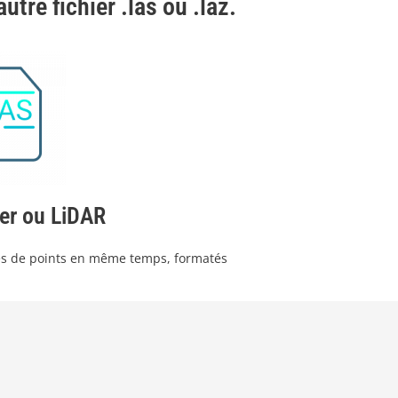
re fichier .las ou .laz.
er ou LiDAR
ges de points en même temps, formatés