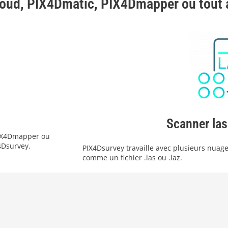
ud, PIX4Dmatic, PIX4Dmapper ou tout aut
Scanner las
PIX4Dmapper ou
4Dsurvey.
PIX4Dsurvey travaille avec plusieurs nua
comme un fichier .las ou .laz.