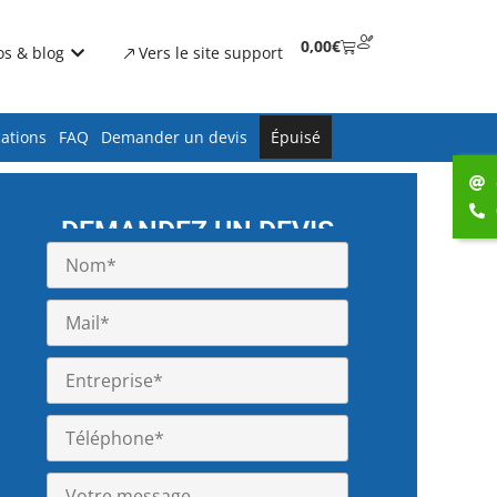
0,00
€
os & blog
Vers le site support
cations
FAQ
Demander un devis
Épuisé
DEMANDEZ UN DEVIS
Pix4Dsurvey