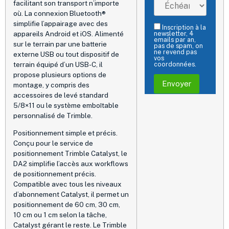
facilitant son transport n’importe
où. La connexion Bluetooth®
simplifie l’appairage avec des
Inscription à la
appareils Android et iOS. Alimenté
newsletter, 4
emails par an,
sur le terrain par une batterie
pas de spam, on
ne revend pas
externe USB ou tout dispositif de
vos
terrain équipé d’un USB-C, il
coordonnées.
propose plusieurs options de
montage, y compris des
accessoires de levé standard
5/8×11 ou le système emboîtable
personnalisé de Trimble.
Positionnement simple et précis.
Conçu pour le service de
positionnement Trimble Catalyst, le
DA2 simplifie l’accès aux workflows
de positionnement précis.
Compatible avec tous les niveaux
d’abonnement Catalyst, il permet un
positionnement de 60 cm, 30 cm,
10 cm ou 1 cm selon la tâche,
Catalyst gérant le reste. Le Trimble