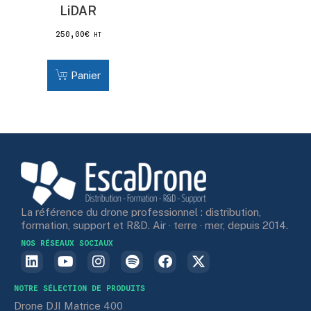
LiDAR
250,00
€
HT
Panier
La référence du drone professionnel : distribution,
formation, support et R&D. Air · terre · mer, depuis 2014.
NOS RÉSEAUX SOCIAUX
NOTRE SÉLECTION DE PRODUITS
Drone DJI Matrice 400