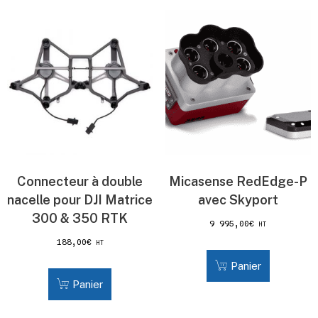
Connecteur à double
Micasense RedEdge-P
nacelle pour DJI Matrice
avec Skyport
300 & 350 RTK
9 995,00
€
HT
188,00
€
HT
Panier
Panier