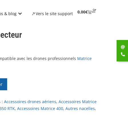
0,00
€
os & blog
Vers le site support
ecteur
mpatible avec les drones professionnels
Matrice
er
 :
Accessoires drones aériens
,
Accessoires Matrice
 350 RTK
,
Accessoires Matrice 400
,
Autres nacelles
,