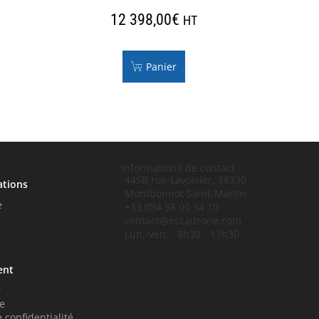
12 398,00
€
HT
Panier
Informations de contact
445B rue Lavoisier, 38330
ations
Montbonnot Saint-Martin
e
+33 (0)4 58 00 54 10
contact@escadrone.com
Lun.-ven. · 8h30 - 17h30
ent
r
e
 confidentialité