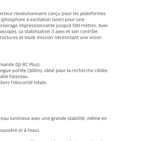
jecteur révolutionnaire conçu pour les plateformes
 (phosphore à excitation laser) pour une
éclairage impressionnante jusqu’à 500 mètres. Avec
scope), sa stabilisation 3 axes et son contrôle
astructures et toute mission nécessitant une vision
mmande DJI RC Plus).
longue portée (300m), idéal pour la recherche ciblée.
uble Faisceau.
ans l’obscurité totale.
faisceau lumineux avec une grande stabilité, même en
ussière et à l’eau).