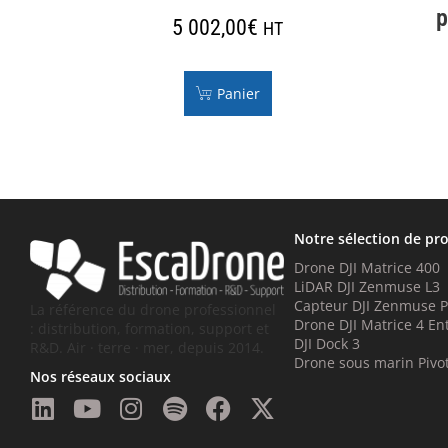
p
5 002,00
€
HT
Panier
Notre sélection de pr
Drone DJI Matrice 400
LiDAR DJI Zenmuse L3
Capteur DJI Zenmuse 
La référence du drone professionnel
Drone DJI Matrice 4 En
: distribution, formation, support et
DJI Dock 3
R&D. Air · terre · mer, depuis 2014.
Drone sous marin Pivo
Nos réseaux sociaux