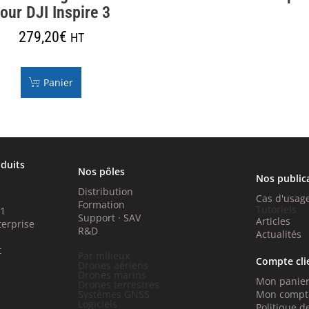
our DJI Inspire 3
279,20
€
HT
Panier
oduits
Nos pôles
Nos public
Distribution
Cas d'usag
Formation
Tutoriels
P1
Support · SAV
Articles
terprise
R&D
Actualités
t
Par milieux
Compte cli
Drones aériens
Drones marins
Mon panie
Drones terrestres
Systèmes GNSS
Mon compt
Logiciels
Politique de