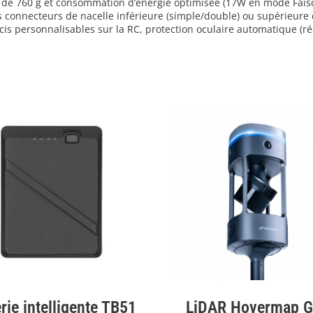
sé de 760 g et consommation d’énergie optimisée (17W en mode Faisc
les connecteurs de nacelle inférieure (simple/double) ou supérieur
rcis personnalisables sur la RC, protection oculaire automatique (ré
rie intelligente TB51
LiDAR Hovermap 