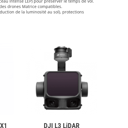
eau Intense LEP) pour préserver le temps de vol.
e des drones Matrice compatibles.
duction de la luminosité au sol), protections
GX1
DJI L3 LiDAR