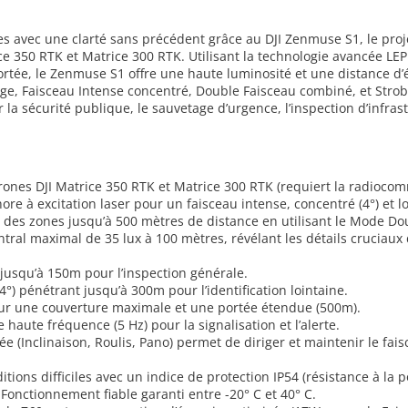
es avec une clarté sans précédent grâce au DJI Zenmuse S1, le pro
ce 350 RTK et Matrice 300 RTK. Utilisant la technologie avancée LEP
rtée, le Zenmuse S1 offre une haute luminosité et une distance d’
rge, Faisceau Intense concentré, Double Faisceau combiné, et Strobo
 pour la sécurité publique, le sauvetage d’urgence, l’inspection d’infr
 drones DJI Matrice 350 RTK et Matrice 300 RTK (requiert la radioco
hore à excitation laser pour un faisceau intense, concentré (4°) et 
t des zones jusqu’à 500 mètres de distance en utilisant le Mode Do
ral maximal de 35 lux à 100 mètres, révélant les détails cruciaux d
 jusqu’à 150m pour l’inspection générale.
(4°) pénétrant jusqu’à 300m pour l’identification lointaine.
ur une couverture maximale et une portée étendue (500m).
haute fréquence (5 Hz) pour la signalisation et l’alerte.
grée (Inclinaison, Roulis, Pano) permet de diriger et maintenir le 
ions difficiles avec un indice de protection IP54 (résistance à la po
Fonctionnement fiable garanti entre -20° C et 40° C.