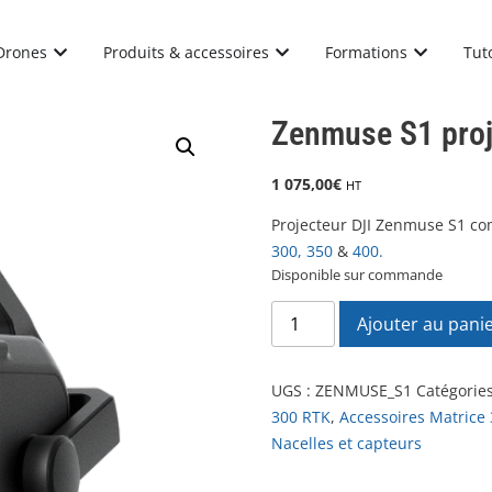
Drones
Produits & accessoires
Formations
Tut
Zenmuse S1 proj
1 075,00
€
HT
Projecteur DJI Zenmuse S1 co
300, 350
&
400.
Disponible sur commande
Ajouter au pani
UGS :
ZENMUSE_S1
Catégories
300 RTK
,
Accessoires Matrice
Nacelles et capteurs