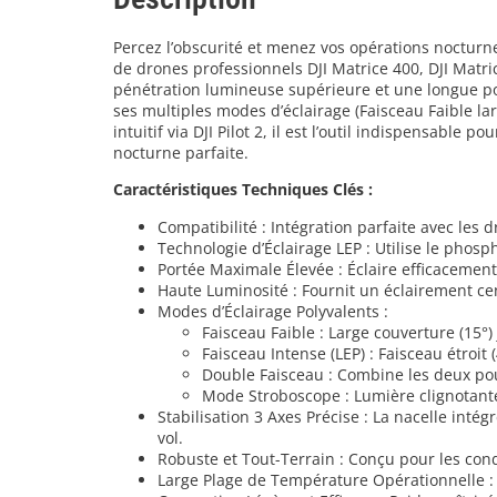
Percez l’obscurité et menez vos opérations nocturn
de drones professionnels DJI Matrice 400, DJI Matri
pénétration lumineuse supérieure et une longue po
ses multiples modes d’éclairage (Faisceau Faible la
intuitif via DJI Pilot 2, il est l’outil indispensable
nocturne parfaite.
Caractéristiques Techniques Clés :
Compatibilité : Intégration parfaite avec les
Technologie d’Éclairage LEP : Utilise le phosp
Portée Maximale Élevée : Éclaire efficacemen
Haute Luminosité : Fournit un éclairement cent
Modes d’Éclairage Polyvalents :
Faisceau Faible : Large couverture (15°)
Faisceau Intense (LEP) : Faisceau étroit 
Double Faisceau : Combine les deux po
Mode Stroboscope : Lumière clignotante 
Stabilisation 3 Axes Précise : La nacelle inté
vol.
Robuste et Tout-Terrain : Conçu pour les condit
Large Plage de Température Opérationnelle : 