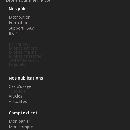
Drone sous marin Pivot
Nos pôles
Distribution
Formation
Support · SAV
R&D
Par milieux
Drones aériens
Drones marins
Drones terrestres
Systèmes GNSS
Logiciels
Nos publications
Cas d'usage
Tutoriels
Articles
Actualités
Compte client
Mon panier
Mon compte