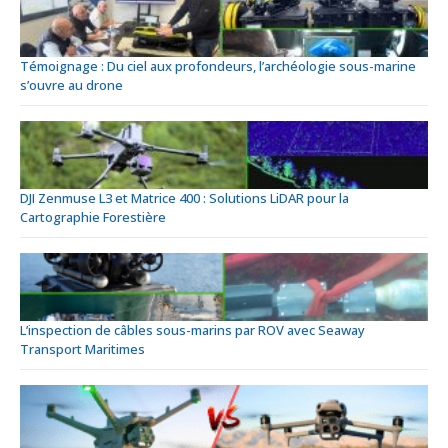
Témoignage : Du ciel aux profondeurs, l’archéologie sous-marine
s’ouvre au drone
DJI Zenmuse L3 et Matrice 400 : Solutions LiDAR pour la
Cartographie Forestière
L’inspection de câbles sous-marins par ROV avec Seaway
Transport Maritimes