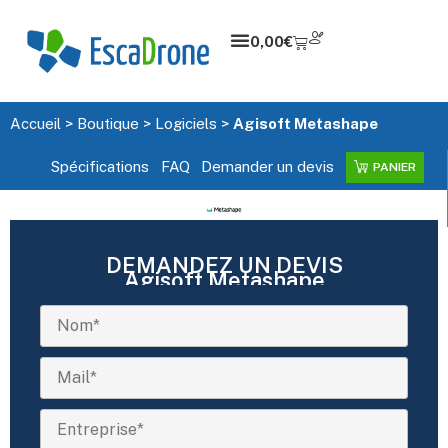
0,00
€
Accueil
>
Boutique
>
Logiciels
>
Agisoft Metashape
Spécifications
FAQ
Demander un devis
PANIER
DEMANDEZ UN DEVIS
Agisoft Metashape