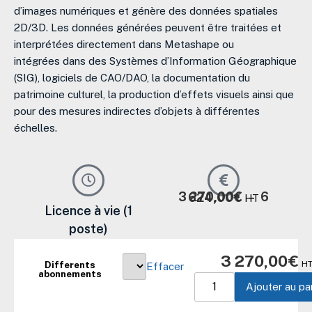
d’images numériques et génère des données spatiales
2D/3D. Les données générées peuvent être traitées et
interprétées directement dans Metashape ou
intégrées dans des Systèmes d’Information Géographique
(SIG), logiciels de CAO/DAO, la documentation du
patrimoine culturel, la production d’effets visuels ainsi que
pour des mesures indirectes d’objets à différentes
échelles.
3 270,00
€
–
6 624,00
€
HT
Licence à vie (1
poste)
3 270,00
€
Differents
H
Effacer
quantité
abonnements
de
Ajouter au pa
Agisoft
Metashape