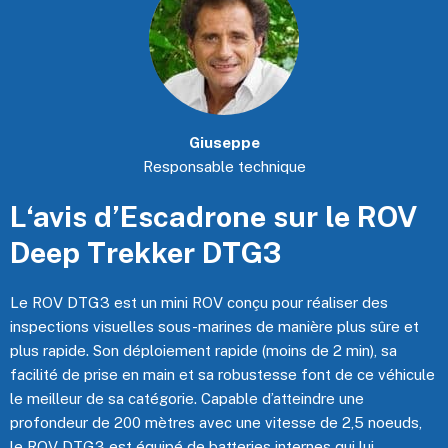
Giuseppe
Responsable technique
L‘avis d’Escadrone sur le ROV
Deep Trekker DTG3
Le
ROV
DTG3
est un mini
ROV
conçu pour réaliser des
inspections visuelles sous-marines de manière plus sûre et
plus rapide.
Son déploiement rapide
(moins de 2 min)
, sa
facilité de prise en main et sa robustesse font de ce véhicule
le meilleur de sa catégorie.
Capable d’atteindre une
profondeur de 200 mètres avec une vitesse de 2,5
noeuds
,
le
ROV
DTG3 est équipé de batteries internes qui lui