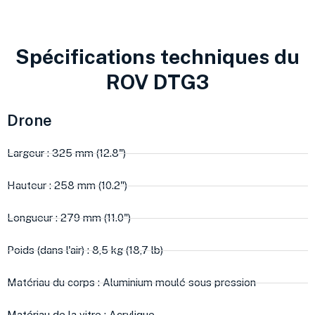
Spécifications techniques du
ROV DTG3
Drone
Largeur : 325 mm (12.8")
Hauteur : 258 mm (10.2")
Longueur : 279 mm (11.0")
Poids (dans l'air) : 8,5 kg (18,7 lb)
Matériau du corps : Aluminium moulé sous pression
Matériau de la vitre : Acrylique