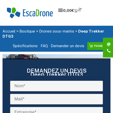
0,00
€
Accueil
>
Boutique
>
Drones sous-marins
>
Deep Trekker
DTG3
Spécifications
FAQ
Demander un devis
PANIER
DEMANDEZ UN DEVIS
Deep Trekker DTG3