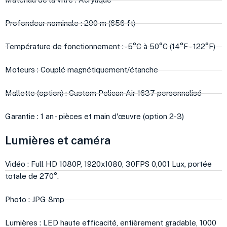
Profondeur nominale : 200 m (656 ft)
Température de fonctionnement : -5°C à 50°C (14°F - 122°F)
Moteurs : Couplé magnétiquement/étanche
Mallette (option) : Custom Pelican Air 1637 personnalisé
Garantie : 1 an - pièces et main d'œuvre (option 2-3)
Lumières et caméra
Vidéo : Full HD 1080P, 1920x1080, 30FPS 0,001 Lux, portée
totale de 270°.
Photo : JPG 8mp
Lumières : LED haute efficacité, entièrement gradable, 1000