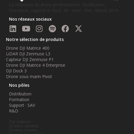
La référence du drone professionnel : distribution,
formation, support et R&D. Air · terre · mer, depuis 2014.
Nos réseaux sociaux
Notre sélection de produits
Drone DJI Matrice 400
LiDAR DJI Zenmuse L3
Capteur DJI Zenmuse P1
Drone DJI Matrice 4 Enterprise
DJI Dock 3
Drone sous marin Pivot
Nos pôles
Distribution
Formation
Support · SAV
R&D
Par milieux
Drones aériens
Drones marins