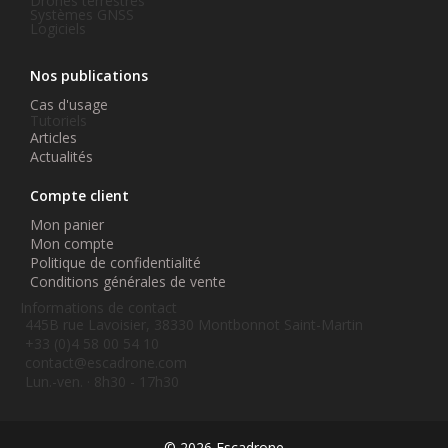
Drones terrestres
Systèmes GNSS
Logiciels
Nos publications
Cas d'usage
Tutoriels
Articles
Actualités
Compte client
Mon panier
Mon compte
Politique de confidentialité
Conditions générales de vente
Informations de contact
445B rue Lavoisier, 38330 Montbonnot Saint-Martin
+33 (0)4 58 00 54 10
contact@escadrone.com
Lun.-ven. · 8h30 - 17h30
© 2026 Escadrone