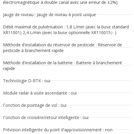
électromagnétique à double canal avec une erreur de ±2%).
Jauge de niveau : Jauge de niveau à point unique
Débit maximal de pulvérisation : 1,8 L/min (avec la buse standard
XR11001) 2,4 L/min (avec la buse optionnelle XR110015）)
Méthode d'installation du réservoir de pesticide : Réservoir de
pesticide à branchement rapide
Méthode d'installation de la batterie : Batterie à branchement
rapide
Technologie D-RTK : oui
Module radar à visée ascendante : oui
Fonction de pointage de vol : oui
Fonction de croisière/retour intelligente : oui
Prévision intelligente du point d'approvisionnement : non