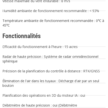
Vitesse maximale du vent endurable : 8 m/s
Humidité ambiante de fonctionnement recommandée : < 93%
Température ambiante de fonctionnement recommandée : 0℃ à
45℃
Fonctionnalités
Efficacité du fonctionnement à l'heure : 15 acres
Radar de haute précision : Système de radar omnidirectionnel
sphérique
Précision de la planification du contrôle à distance : RTK/GNSS
Élimination de l'air dans les tuyaux : Décharge d'air par un seul
bouton
Planification des opérations en 3D du moteur IA : oui
Débitmètre de haute précision : oui (Débitmètre