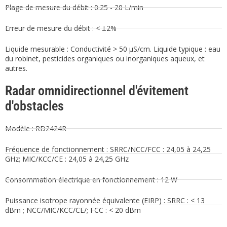
Plage de mesure du débit : 0.25 - 20 L/min
Erreur de mesure du débit : < ±2%
Liquide mesurable : Conductivité > 50 μS/cm. Liquide typique : eau
du robinet, pesticides organiques ou inorganiques aqueux, et
autres.
Radar omnidirectionnel d'évitement
d'obstacles
Modèle : RD2424R
Fréquence de fonctionnement : SRRC/NCC/FCC : 24,05 à 24,25
GHz; MIC/KCC/CE : 24,05 à 24,25 GHz
Consommation électrique en fonctionnement : 12 W
Puissance isotrope rayonnée équivalente (EIRP) : SRRC : < 13
dBm ; NCC/MIC/KCC/CE/; FCC : < 20 dBm