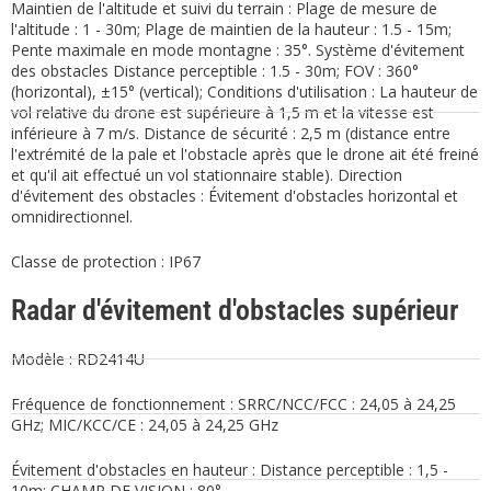
Maintien de l'altitude et suivi du terrain : Plage de mesure de
l'altitude : 1 - 30m; Plage de maintien de la hauteur : 1.5 - 15m;
Pente maximale en mode montagne : 35°. Système d'évitement
des obstacles Distance perceptible : 1.5 - 30m; FOV : 360°
(horizontal), ±15° (vertical); Conditions d'utilisation : La hauteur de
vol relative du drone est supérieure à 1,5 m et la vitesse est
inférieure à 7 m/s. Distance de sécurité : 2,5 m (distance entre
l'extrémité de la pale et l'obstacle après que le drone ait été freiné
et qu'il ait effectué un vol stationnaire stable). Direction
d'évitement des obstacles : Évitement d'obstacles horizontal et
omnidirectionnel.
Classe de protection : IP67
Radar d'évitement d'obstacles supérieur
Modèle : RD2414U
Fréquence de fonctionnement : SRRC/NCC/FCC : 24,05 à 24,25
GHz; MIC/KCC/CE : 24,05 à 24,25 GHz
Évitement d'obstacles en hauteur : Distance perceptible : 1,5 -
10m; CHAMP DE VISION : 80°.