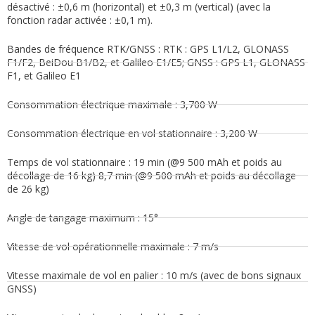
désactivé : ±0,6 m (horizontal) et ±0,3 m (vertical) (avec la
fonction radar activée : ±0,1 m).
Bandes de fréquence RTK/GNSS : RTK : GPS L1/L2, GLONASS
F1/F2, BeiDou B1/B2, et Galileo E1/E5; GNSS : GPS L1, GLONASS
F1, et Galileo E1
Consommation électrique maximale : 3,700 W
Consommation électrique en vol stationnaire : 3,200 W
Temps de vol stationnaire : 19 min (@9 500 mAh et poids au
décollage de 16 kg) 8,7 min (@9 500 mAh et poids au décollage
de 26 kg)
Angle de tangage maximum : 15°
Vitesse de vol opérationnelle maximale : 7 m/s
Vitesse maximale de vol en palier : 10 m/s (avec de bons signaux
GNSS)