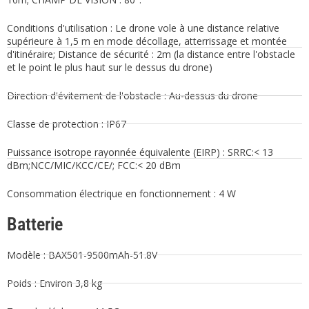
Conditions d'utilisation : Le drone vole à une distance relative
supérieure à 1,5 m en mode décollage, atterrissage et montée
d'itinéraire; Distance de sécurité : 2m (la distance entre l'obstacle
et le point le plus haut sur le dessus du drone)
Direction d'évitement de l'obstacle : Au-dessus du drone
Classe de protection : IP67
Puissance isotrope rayonnée équivalente (EIRP) : SRRC:< 13
dBm;NCC/MIC/KCC/CE/; FCC:< 20 dBm
Consommation électrique en fonctionnement : 4 W
Batterie
Modèle : BAX501-9500mAh-51.8V
Poids : Environ 3,8 kg