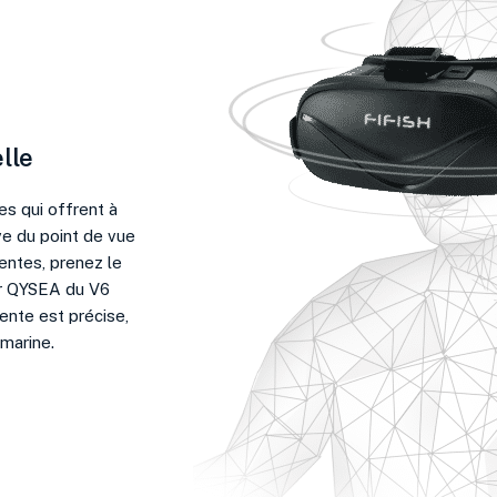
elle
s qui offrent à
ve du point de vue
entes, prenez le
ar QYSEA du V6
ente est précise,
-marine.