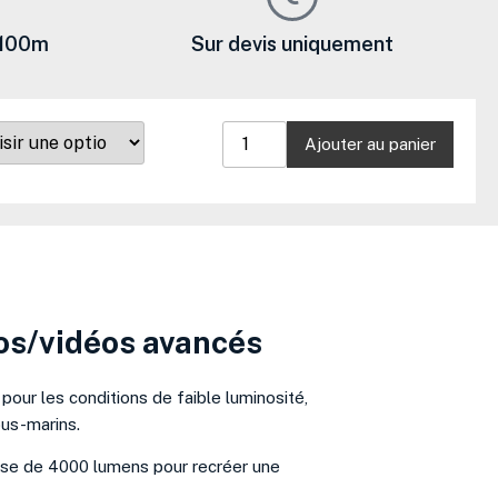
 100m
Sur devis uniquement
quantité
de
Ajouter au panier
Fifish
V6
Expert
os/vidéos avancés
pour les conditions de faible luminosité,
ous-marins.
pose de 4000 lumens pour recréer une