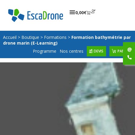
0,00
€
Accueil
>
Boutique
>
Formations
>
Formation bathymétrie par
drone marin (E-Learning)
Programme
Nos centres
DEVIS
PANIER