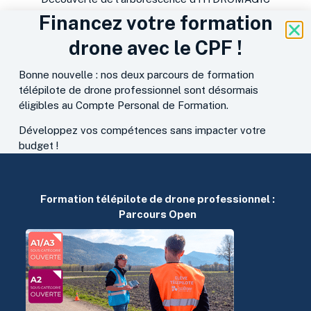
Financez votre formation
Importer des fonds de cartes et des orthophotos
drone avec le CPF !
Configurer le menu « options & préférences »
Préparer lʼacquisition des données
Bonne nouvelle : nos deux parcours de formation
télépilote de drone professionnel sont désormais
Réussir le traitement des données
éligibles au Compte Personal de Formation.
Optimiser lʼexport des données
Développez vos compétences sans impacter votre
budget !
Formation télépilote de drone professionnel :
Parcours Open
Julien