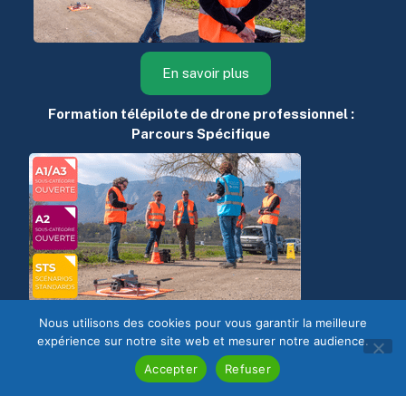
Responsable du pôle formation
DEMANDEZ
En savoir plus
UN
DEVIS
Formation télépilote de drone professionnel :
Parcours Spécifique
Vous avez des questions concernant
cette formation ou souhaitez demander
un devis ?
Vous pouvez nous écrire par email
à
contact@escadrone.com
ou nous téléphoner au
+33(0)4 58 00 54 10
Nous utilisons des cookies pour vous garantir la meilleure
En savoir plus
du lundi au vendredi de 8h30 à 17h30
expérience sur notre site web et mesurer notre audience.
Accepter
Refuser