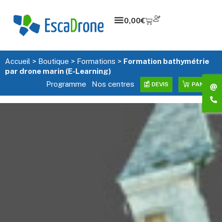
0,00
€
Accueil
>
Boutique
>
Formations
>
Formation bathymétrie
par drone marin (E-Learning)
Programme
Nos centres
DEVIS
PANIER