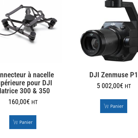
nnecteur à nacelle
DJI Zenmuse P
périeure pour DJI
5 002,00
€
HT
atrice 300 & 350
160,00
€
HT
Panier
Panier