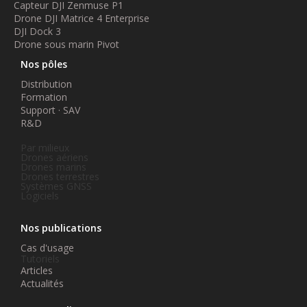
Capteur DJI Zenmuse P1
Drone DJI Matrice 4 Enterprise
DJI Dock 3
Drone sous marin Pivot
Nos pôles
Distribution
Formation
Support · SAV
R&D
Par milieux
Drones aériens
Drones marins
Drones terrestres
Systèmes GNSS
Logiciels
Nos publications
Cas d'usage
Tutoriels
Articles
Actualités