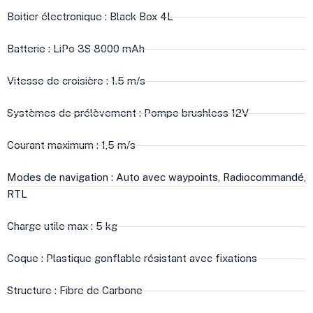
Boitier électronique : Black Box 4L
Batterie : LiPo 3S 8000 mAh
Vitesse de croisière : 1.5 m/s
Systèmes de prélèvement : Pompe brushless 12V
Courant maximum : 1,5 m/s
Modes de navigation : Auto avec waypoints, Radiocommandé,
RTL
Charge utile max : 5 kg
Coque : Plastique gonflable résistant avec fixations
Structure : Fibre de Carbone