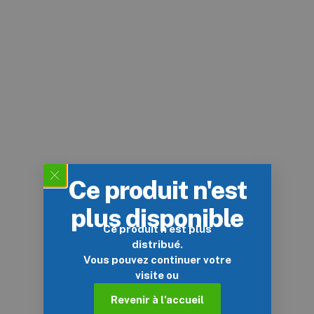
Ce produit n'est
plus disponible
Ce produit n’est plus
distribué.
Vous pouvez continuer votre
visite ou
Revenir à l'accueil