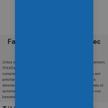
Faites voler votre drone avec
votre tablette
Créez et exécutez des missions en quelques clics seulement.
PIX4Dscan vous guide pour acquérir les données qui
comptent. Développé pour les inspections, PIX4Dscan est
préchargé avec des plans de mission pour collecter des
données exploitables. PIX4Dscan offre des vols manuels et
automatiques. Il automatise la mission pour répondre à vos
besoins spécifiques.