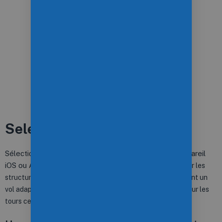
Selectionnez votre mission
Sélectionnez votre mission pré-planifiée sur votre appareil
iOS ou Android.
PIX4Dscan a intègre des plans de vol pour les
structures verticales et horizontales. Il comprend également un
vol adaptable et semi-automatique spécialement conçu pour les
tours cellulaires.