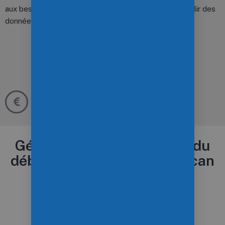
aux besoins spécifiques de votre mission et de recueillir des
données exploitables.
Logiciel gratuit
0,00
€
HT
Gérez vos missions drone du
début à la fin avec PIX4Dscan