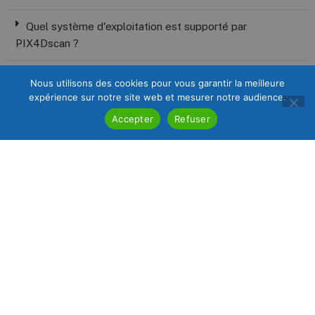
Quel système d'exploitation est supporté par
PIX4Dscan ?
Peut-on utiliser PIX4Dscan sans connexion Internet ?
Nous utilisons des cookies pour vous garantir la meilleure
expérience sur notre site web et mesurer notre audience.
Accepter
Refuser
RECEVOIR UN
DEVIS
ET
LA
FICHE
PRODUIT
Remplissez le formulaire en prenant
soin de nous laisser vos coordonnées et
nous vous contacterons sous 48h.