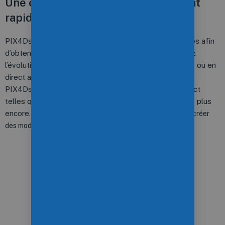
Une capture flexible et un traitement
rapide
PIX4Dscan vous guide pour définir les bons paramètres afin
d’obtenir un ensemble de données exploitables. Suivez
l’évolution de votre mission avec la vue cartographique ou en
direct avec la vue caméra.
PIX4Dscan fournit des données télémétriques en direct
telles que l’altitude, la vitesse, l’inclinaison du cardan et plus
encore.
Téléchargez des images vers PIX4Dinspect pour créer
des modèles 2D et 3D précis et faciles à inspecter.