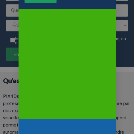
Inscription à la newsletter, 4 emails par an, pas de spam, on
ne revend pas vos coordonnées.
Qu’est-ce que Pix4Dscan
PIX4Dscan est une application de planification de vol
professionnel pour iPad et tablettes Android développée par
des experts en photogrammétrie pour les inspections
visuelles à partir d’images. Ce compagnon de PIX4Dinspect
permet de réaliser des vols de drones manuels et
automatiques (orbite, cylindre, grille, etc.), afin de répondre