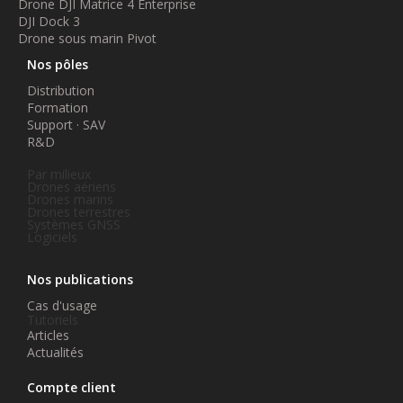
Drone DJI Matrice 4 Enterprise
DJI Dock 3
Drone sous marin Pivot
Nos pôles
Distribution
Formation
Support · SAV
R&D
Par milieux
Drones aériens
Drones marins
Drones terrestres
Systèmes GNSS
Logiciels
Nos publications
Cas d'usage
Tutoriels
Articles
Actualités
Compte client