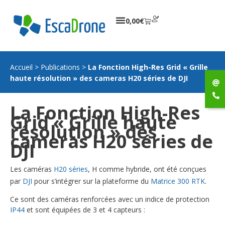
0,00
€
Accueil
>
Publications
>
La Fonction High-Res Grid « Grille
haute résolution » des cameras H20 séries de DJI
La Fonction High-Res
Grid « Grille haute
résolution » des
cameras H20 séries de
DJI
Les caméras
H20 séries
, H comme hybride, ont été conçues
par
DJI
pour s’intégrer sur la plateforme du
Matrice 300 RTK
.
Ce sont des caméras renforcées avec un indice de protection
IP44
et sont équipées de 3 et 4 capteurs :