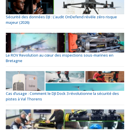
Sécurité des données DJI : L’audit OnDefend révèle zéro risque
majeur (2026)
Le ROV Revolution au cœur des inspections sous-marines en
Bretagne
Cas d’usage : Comment le DJI Dock 3 révolutionne la sécurité des
pistes à Val Thorens