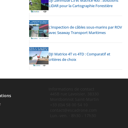
DJI Zenmuse L3 et Matrice 400 : Solutions
LiDAR pour la Cartographie Forestière
L’inspection de câbles sous-marins par ROV
avec Seaway Transport Maritimes
DJI Matrice 4T vs 4TD : Comparatif et
critères de choix
Informations de contact
445B rue Lavoisier, 38330
ations
Montbonnot Saint-Martin
e
+33 (0)4 58 00 54 10
contact@escadrone.com
Lun.-ven. · 8h30 - 17h30