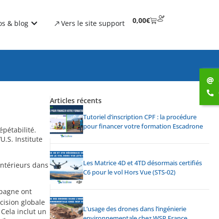
0,00
€
os & blog
Vers le site support
Articles récents
Tutoriel d’inscription CPF : la procédure
pour financer votre formation Escadrone
épétabilité.
.S. Institute
Les Matrice 4D et 4TD désormais certifiés
intérieurs dans
C6 pour le vol Hors Vue (STS-02)
mpagne ont
ision globale
L’usage des drones dans l’ingénierie
 Cela inclut un
environnementale chez WSP France