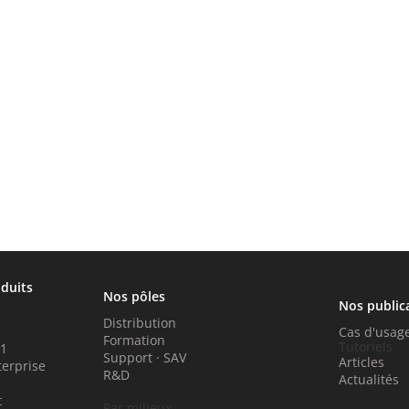
oduits
Nos pôles
Nos public
Distribution
Cas d'usag
Formation
Tutoriels
P1
Support · SAV
Articles
terprise
R&D
Actualités
t
Par milieux