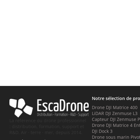
Notre sélection de pr
Drone DJI Matrice 400
LiDAR DJI Zenmuse L3
Capteur DJI Zenmuse 
La référence du drone professionnel
Drone DJI Matrice 4 En
: distribution, formation, support et
DJI Dock 3
R&D. Air · terre · mer, depuis 2014.
Drone sous marin Pivo