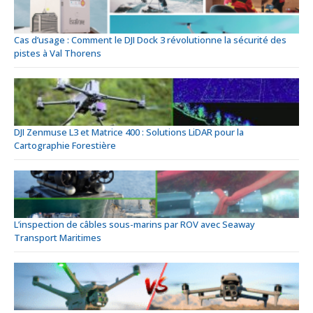
Cas d’usage : Comment le DJI Dock 3 révolutionne la sécurité des
pistes à Val Thorens
DJI Zenmuse L3 et Matrice 400 : Solutions LiDAR pour la
Cartographie Forestière
L’inspection de câbles sous-marins par ROV avec Seaway
Transport Maritimes