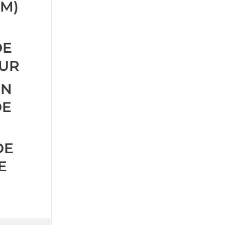
M)
DE
EUR
ON
DE
DE
E