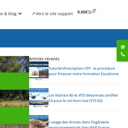
0,00
€
os & blog
Vers le site support
Articles récents
Tutoriel d’inscription CPF : la procédure
pour financer votre formation Escadrone
Les Matrice 4D et 4TD désormais certifiés
C6 pour le vol Hors Vue (STS-02)
L’usage des drones dans l’ingénierie
environnementale chez WSP France