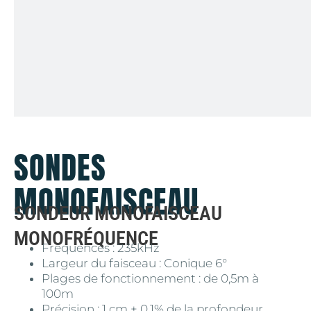
SONDES
MONOFAISCEAU
SONDEUR MONOFAISCEAU
MONOFRÉQUENCE
Fréquences : 235kHz
Largeur du faisceau : Conique 6°
Plages de fonctionnement : de 0,5m à
100m
Précision : 1 cm + 0.1% de la profondeur