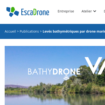
Entreprise
Atelier
Accueil
>
Publications
>
Levés bathymétriques par drone marin 