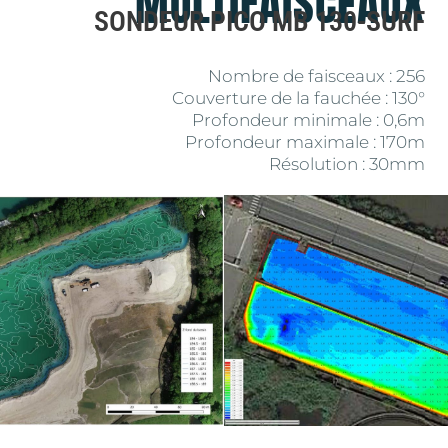
MULTIFAISCEAUX
SONDEUR PICO MB 130-SURF
Nombre de faisceaux : 256
Couverture de la fauchée : 130°
Profondeur minimale : 0,6m
Profondeur maximale : 170m
Résolution : 30mm