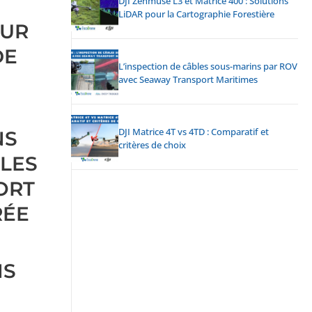
DJI Zenmuse L3 et Matrice 400 : Solutions
LiDAR pour la Cartographie Forestière
OUR
DE
L’inspection de câbles sous-marins par ROV
avec Seaway Transport Maritimes
DJI Matrice 4T vs 4TD : Comparatif et
NS
critères de choix
ILES
FORT
ÉE
NS