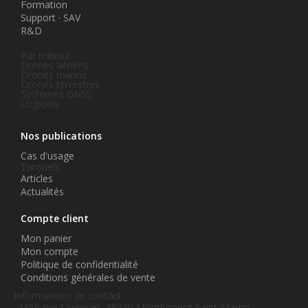
Formation
Support · SAV
R&D
Par milieux
Drones aériens
Drones marins
Drones terrestres
Systèmes GNSS
Logiciels
Nos publications
Cas d'usage
Tutoriels
Articles
Actualités
Compte client
Mon panier
Mon compte
Politique de confidentialité
Conditions générales de vente
Informations de contact
445B rue Lavoisier, 38330 Montbonnot Saint-Martin