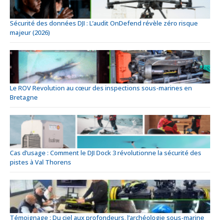
Sécurité des données DJI : L’audit OnDefend révèle zéro risque
majeur (2026)
Le ROV Revolution au cœur des inspections sous-marines en
Bretagne
Cas d’usage : Comment le DJI Dock 3 révolutionne la sécurité des
pistes à Val Thorens
Témoignage : Du ciel aux profondeurs, l’archéologie sous-marine