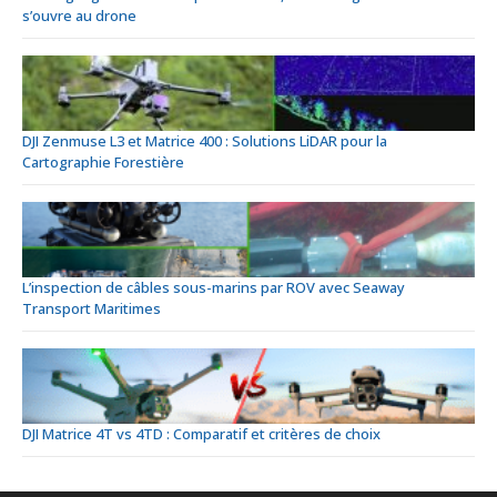
s’ouvre au drone
DJI Zenmuse L3 et Matrice 400 : Solutions LiDAR pour la
Cartographie Forestière
L’inspection de câbles sous-marins par ROV avec Seaway
Transport Maritimes
DJI Matrice 4T vs 4TD : Comparatif et critères de choix