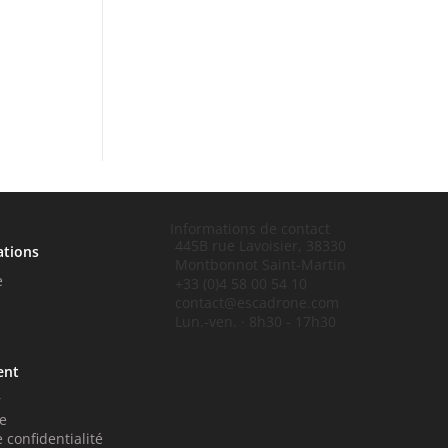
Informations de contact
445B rue Lavoisier, 38330
ations
Montbonnot Saint-Martin
e
+33 (0)4 58 00 54 10
contact@escadrone.com
Lun.-ven. · 8h30 - 17h30
ent
r
e
 confidentialité