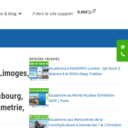
0,00
€
os & blog
Vers le site support
Articles récents
Escadrone à NAVEXPO Lorient : DJI Dock 3,
 Limoges
,
Matrice 4 et ROVs Deep Trekker
sbourg
,
Escadrone au World Nuclear Exhibition
2025 | Paris
metrie
,
Escadrone aux Rencontres de la
Conchyliculture à Vannes les 1 & 2 Octobre