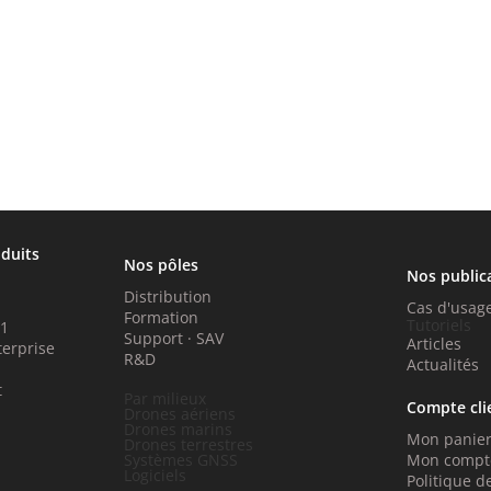
oduits
Nos pôles
Nos public
Distribution
Cas d'usag
Formation
Tutoriels
P1
Support · SAV
Articles
terprise
R&D
Actualités
t
Par milieux
Compte cli
Drones aériens
Drones marins
Mon panie
Drones terrestres
Systèmes GNSS
Mon compt
Logiciels
Politique de