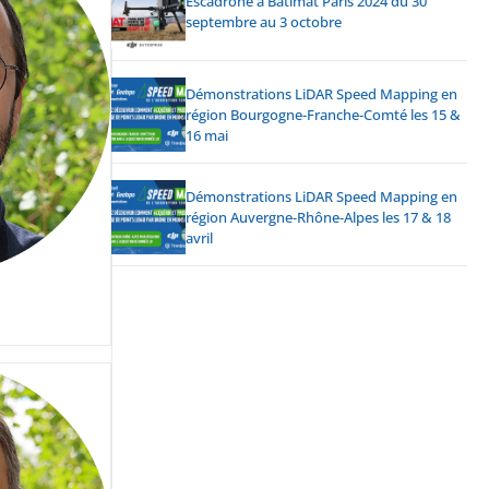
Escadrone à Batimat Paris 2024 du 30
septembre au 3 octobre
Démonstrations LiDAR Speed Mapping en
région Bourgogne-Franche-Comté les 15 &
16 mai
Démonstrations LiDAR Speed Mapping en
région Auvergne-Rhône-Alpes les 17 & 18
avril