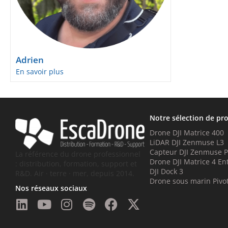
Adrien
En savoir plus
Notre sélection de pr
Drone DJI Matrice 400
LiDAR DJI Zenmuse L3
Capteur DJI Zenmuse 
La référence du drone professionnel
Drone DJI Matrice 4 En
: distribution, formation, support et
DJI Dock 3
R&D. Air · terre · mer, depuis 2014.
Drone sous marin Pivo
Nos réseaux sociaux