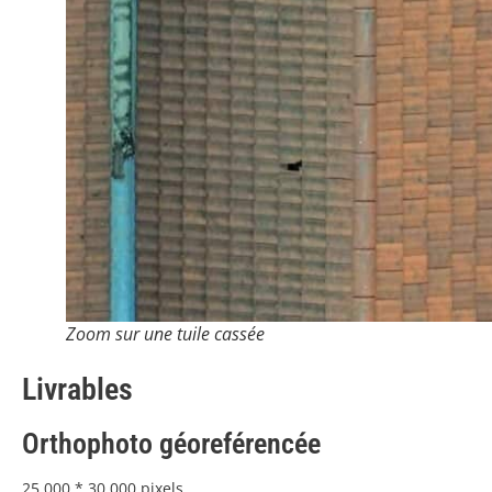
Zoom sur une tuile cassée
Livrables
Orthophoto géoreférencée
25 000 * 30 000 pixels