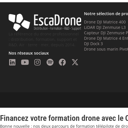
Notre sélection de pr
Drone DJI Matrice 400
LiDAR DJI Zenmuse L3
Capteur DJI Zenmuse 
La référence du drone professionnel
Drone DJI Matrice 4 En
: distribution, formation, support et
DJI Dock 3
R&D. Air · terre · mer, depuis 2014.
Drone sous marin Pivo
Nos réseaux sociaux
Financez votre formation drone avec le 
Bonne nouvelle : nos deux parcours de formation télépilote de dr