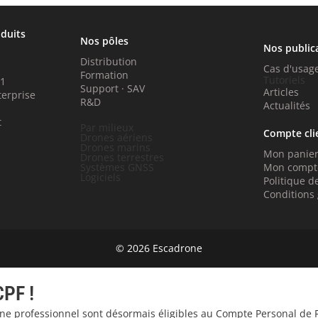
oduits
Nos pôles
Nos public
Distribution
Cas d'usag
Formation
Tutoriels
P1
Support · SAV
Articles
terprise
R&D
Actualités
t
Par milieux
Compte cli
Drones aériens
Drones marins
Mon panie
Drones terrestres
Systèmes GNSS
Mon compt
Logiciels
Politique de
Conditions
© 2026 Escadrone
CPF !
one professionnel sont désormais éligibles au Compte Personal de 