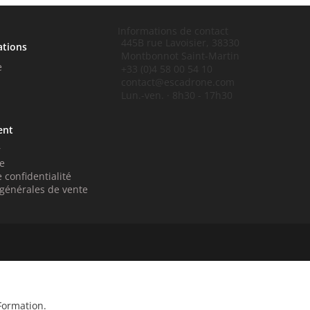
Informations de contact
445B rue Lavoisier, 38330
ations
Montbonnot Saint-Martin
e
+33 (0)4 58 00 54 10
contact@escadrone.com
Lun.-ven. · 8h30 - 17h30
ent
r
e
 confidentialité
 générales de vente
Formation.