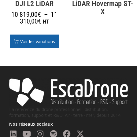
DJI L2 LiDAR
LiDAR Hovermap ST-
X
10 819,00
€
–
11
310,00
€
HT
Voir les variations
La référence du drone professionnel : distribution,
formation, support et R&D. Air · terre · mer, depuis 2014.
Nos réseaux sociaux