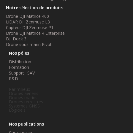
Notre sélection de produits
Drone DJI Matrice 400
LiDAR DJI Zenmuse L3
Capteur DJI Zenmuse P1
Drone DJI Matrice 4 Enterprise
DJI Dock 3
Drone sous marin Pivot
Nos pôles
Distribution
Formation
Support · SAV
R&D
Par milieux
Drones aériens
Drones marins
Drones terrestres
Systèmes GNSS
Logiciels
Nos publications
Cas d'usage