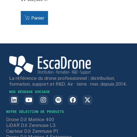
Panier
La référence du drone professionnel : distribution,
formation, support et R&D. Air · terre · mer, depuis 2014.
NOS RÉSEAUX SOCIAUX
NOTRE SÉLECTION DE PRODUITS
Drone DJI Matrice 400
LiDAR DJI Zenmuse L3
Capteur DJI Zenmuse P1
Drone DJI Matrice 4 Enterprise