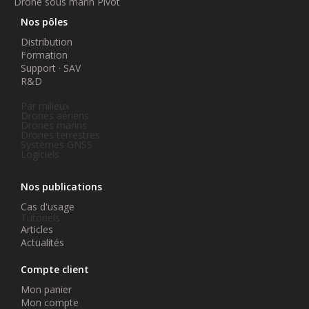
Drone sous marin Pivot
Nos pôles
Distribution
Formation
Support · SAV
R&D
Par milieux
Drones aériens
Drones marins
Drones terrestres
Systèmes GNSS
Logiciels
Nos publications
Cas d'usage
Tutoriels
Articles
Actualités
Compte client
Mon panier
Mon compte