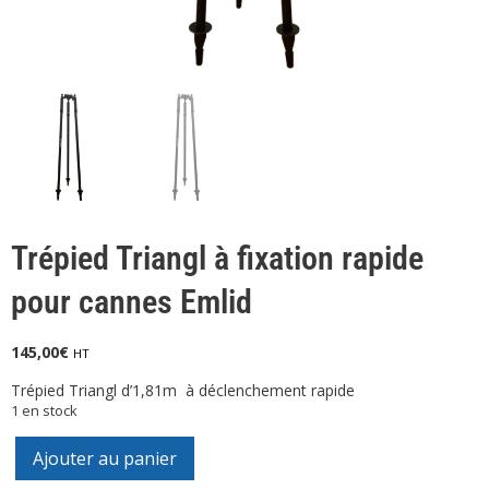
Trépied Triangl à fixation rapide
pour cannes Emlid
145,00
€
HT
Trépied Triangl d’1,81m à déclenchement rapide
1 en stock
Ajouter au panier